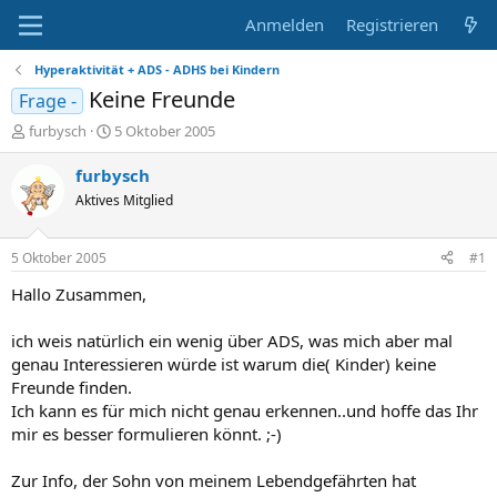
Anmelden
Registrieren
Hyperaktivität + ADS - ADHS bei Kindern
Keine Freunde
Frage -
E
E
furbysch
5 Oktober 2005
r
r
s
s
furbysch
t
t
Aktives Mitglied
e
e
l
l
l
l
5 Oktober 2005
#1
e
t
r
a
Hallo Zusammen,
m
ich weis natürlich ein wenig über ADS, was mich aber mal
genau Interessieren würde ist warum die( Kinder) keine
Freunde finden.
Ich kann es für mich nicht genau erkennen..und hoffe das Ihr
mir es besser formulieren könnt. ;-)
Zur Info, der Sohn von meinem Lebendgefährten hat