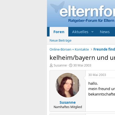
Foren
Aktuelles
News
Neue Beiträge
Online-Börsen + Kontakte
Freunde find
kelheim/bayern und 
E
E
Susanne
30 Mai 2003
r
r
s
s
30 Mai 2003
t
t
hallo.
e
e
l
l
mein freund un
l
l
bekanntschafte
e
t
Susanne
r
a
m
Namhaftes Mitglied