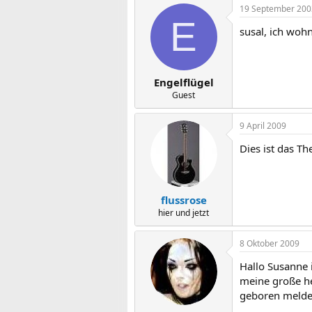
19 September 200
E
susal, ich wohn
Engelflügel
Guest
9 April 2009
Dies ist das 
flussrose
hier und jetzt
8 Oktober 2009
Hallo Susanne 
meine große he
geboren melde 