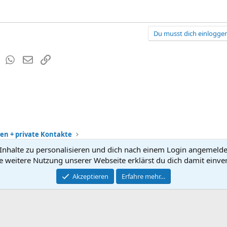
Du musst dich einloggen
est
Tumblr
WhatsApp
E-Mail
Link
en + private Kontakte
nhalte zu personalisieren und dich nach einem Login angemeldet 
Kontakt
Nutzun
e weitere Nutzung unserer Webseite erklärst du dich damit einve
®
Community platform by XenForo
Akzeptieren
Erfahre mehr…
© 2010-2026 XenForo Ltd.