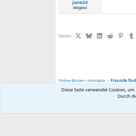
jane24
Mitglied
X (Twitter)
Bluesky
LinkedIn
Reddit
Pinter
Teilen:
Online-Börsen + Kontakte
Freunde find
Diese Seite verwendet Cookies, um I
Durch di