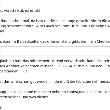
4
 verschreibt, ist es ok!
 das ja schon mal, da hast du die selbe Frage gestellt. Nimm die 
ng schlimmer wird, wirds auch schlimmr fürs Kind. Die Keime k
sw.
ch, dass im Beipackzettel das drinnen steht. gibts denn ein Medi
4
 glaub du hast das mit meinem Thread verwechselt...kann das sein
uch Antibiotika nehmen müssen....RESULTAT: Ich bin von den Pilz
erstanden... :-D
r: das wird schon gut werden.... du mußt die tabletten nehmen,
sagt,das du es ohne Bedenken nehmen kannst,dann ist es vollk
verschreiben und was nicht!!!
e