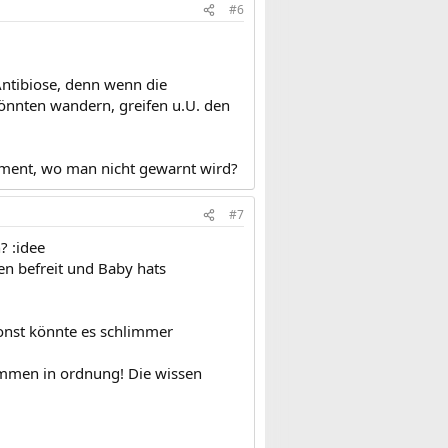
#6
Antibiose, denn wenn die
önnten wandern, greifen u.U. den
kament, wo man nicht gewarnt wird?
#7
? :idee
en befreit und Baby hats
sonst könnte es schlimmer
ommen in ordnung! Die wissen