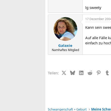
lg sweety
17 Dezember 200
Kann sein swe
Auf alle Fälle 
einfach zu hoc
Galaxie
Namhaftes Mitglied
X (Twitter)
Bluesky
LinkedIn
Reddit
Pinter
Teilen:
Schwangerschaft + Geburt