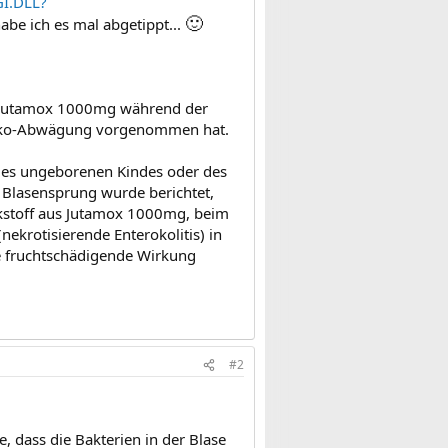
GI.DLL?
🙂
habe ich es mal abgetippt...
ie Jutamox 1000mg während der
isiko-Abwägung vorgenommen hat.
des ungeborenen Kindes oder des
 Blasensprung wurde berichtet,
kstoff aus Jutamox 1000mg, beim
krotisierende Enterokolitis) in
 fruchtschädigende Wirkung
#2
, dass die Bakterien in der Blase