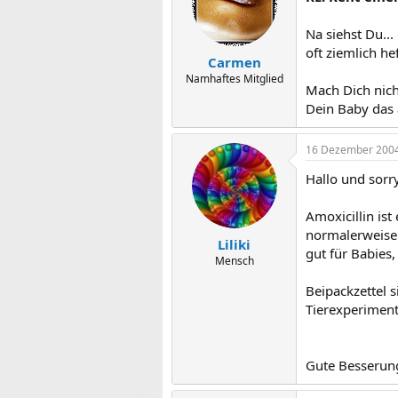
Na siehst Du..
oft ziemlich hef
Carmen
Namhaftes Mitglied
Mach Dich nich
Dein Baby das 
16 Dezember 200
Hallo und sorry
Amoxicillin ist
normalerweise 
Liliki
gut für Babies, 
Mensch
Beipackzettel s
Tierexperiment
Gute Besserung 