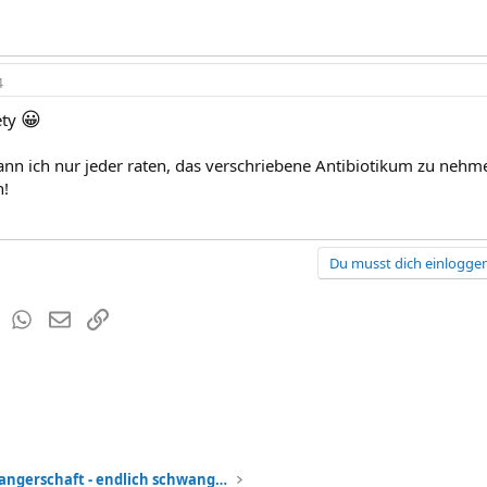
4
😀
ety
kann ich nur jeder raten, das verschriebene Antibiotikum zu nehme
h!
Du musst dich einloggen
est
Tumblr
WhatsApp
E-Mail
Link
Meine Schwangerschaft - endlich schwanger