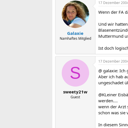
17 Dezember 200
Wenn der FA das
Und wir hatten
Blasenentzündu
Galaxie
Muttermund u
Namhaftes Mitglied
Ist doch logis
17 Dezember 200
S
@ galaxie: Ich
Aber ich hab a
ungeschadet üb
sweety21w
@KLeiner Eisbä
Guest
werden....
wenn der Arzt 
schon was sie 
In diesem Sinn