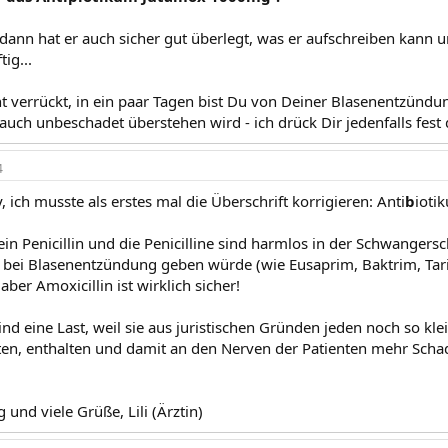
. dann hat er auch sicher gut überlegt, was er aufschreiben kann
tig...
t verrückt, in ein paar Tagen bist Du von Deiner Blasenentzündun
auch unbeschadet überstehen wird - ich drück Dir jedenfalls fes
4
, ich musste als erstes mal die Überschrift korrigieren: Anti
b
ioti
 ein Penicillin und die Penicilline sind harmlos in der Schwangersc
bei Blasenentzündung geben würde (wie Eusaprim, Baktrim, Tarivi
aber Amoxicillin ist wirklich sicher!
ind eine Last, weil sie aus juristischen Gründen jeden noch so kl
en, enthalten und damit an den Nerven der Patienten mehr Schad
und viele Grüße, Lili (Ärztin)