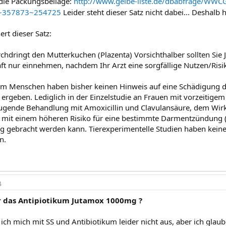
die Packungsbeilage:
http://www.gelbe-liste.de/dbabfrage/WWC
~357873~254725
Leider steht dieser Satz nicht dabei... Deshalb 
rt dieser Satz:
rchdringt den Mutterkuchen (Plazenta) Vorsichthalber sollten S
ft nur einnehmen, nachdem Ihr Arzt eine sorgfällige Nutzen/R
m Menschen haben bisher keinen Hinweis auf eine Schädigung 
rgeben. Lediglich in der Einzelstudie an Frauen mit vorzeitigem
eugende Behandlung mit Amoxicillin und Clavulansäure, dem Wir
it einem höheren Risiko für eine bestimmte Darmentzündung (ne
gebracht werden kann. Tierexperimentelle Studien haben keine
n.
4
er das Antipiotikum Jutamox 1000mg ?
ch mich mit SS und Antibiotikum leider nicht aus, aber ich glaube