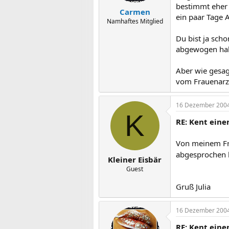
bestimmt eher 
Carmen
ein paar Tage 
Namhaftes Mitglied
Du bist ja sch
abgewogen habe
Aber wie gesag
vom Frauenarz
16 Dezember 200
K
RE: Kent ein
Von meinem Fra
abgesprochen 
Kleiner Eisbär
Guest
Gruß Julia
16 Dezember 200
RE: Kent ein