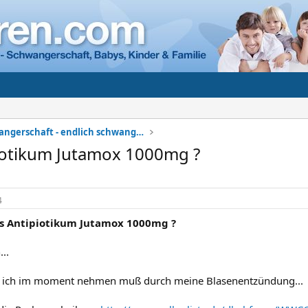
Meine Schwangerschaft - endlich schwanger
iotikum Jutamox 1000mg ?
4
as Antipiotikum Jutamox 1000mg ?
...
as ich im moment nehmen muß durch meine Blasenentzündung...