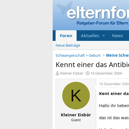
Foren
Aktuelles
News
Neue Beiträge
Schwangerschaft + Geburt
Kennt einer das Antib
E
E
Kleiner Eisbär
16 Dezember 2004
r
r
s
s
16 Dezember 200
t
t
K
Kent einer d
e
e
l
l
l
l
Hallo ihr lieben
e
t
Kleiner Eisbär
r
a
das ist das w
m
Guest