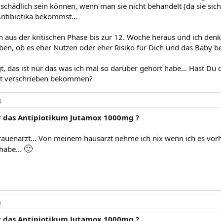
schädlich sein können, wenn man sie nicht behandelt (da sie sich
Antibiotika bekommst...
on aus der kritischen Phase bis zur 12. Woche heraus und ich den
n, ob es eher Nutzen oder eher Risiko für Dich und das Baby be
t, das ist nur das was ich mal so darüber gehört habe... Hast Du
t verschrieben bekommen?
4
er das Antipiotikum Jutamox 1000mg ?
uenarzt... Von meinem hausarzt nehme ich nix wenn ich es vor
🙂
habe...
4
er das Antipiotikum Jutamox 1000mg ?