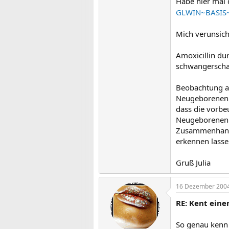
Habe hier mal 
GLWIN~BASIS
Mich verunsiche
Amoxicillin du
schwangerscha
Beobachtung a
Neugeborenen e
dass die vorb
Neugeborenen m
Zusammenhang 
erkennen lasse
Gruß Julia
16 Dezember 200
RE: Kent ein
So genau kenn i