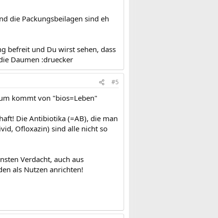
 und die Packungsbeilagen sind eh
g befreit und Du wirst sehen, dass
t die Daumen :druecker
#5
kum kommt von "bios=Leben"
haft! Die Antibiotika (=AB), die man
d, Ofloxazin) sind alle nicht so
einsten Verdacht, auch aus
en als Nutzen anrichten!