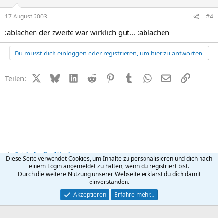
17 August 2003
#4
:ablachen der zweite war wirklich gut... :ablachen
Du musst dich einloggen oder registrieren, um hier zu antworten.
X (Twitter)
Bluesky
LinkedIn
Reddit
Pinterest
Tumblr
WhatsApp
E-Mail
Link
Teilen:
Spiel + Spaß + Rätsel
Diese Seite verwendet Cookies, um Inhalte zu personalisieren und dich nach
einem Login angemeldet zu halten, wenn du registriert bist.
Durch die weitere Nutzung unserer Webseite erklärst du dich damit
Kontakt
Nutzungsbedingungen
Datenschutz
Hilfe
R
einverstanden.
S
S
®
Community platform by XenForo
© 2010-2026 XenForo Ltd.
Akzeptieren
Erfahre mehr…