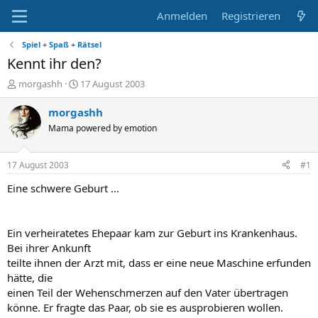
Anmelden
Registrieren
Spiel + Spaß + Rätsel
Kennt ihr den?
E
E
morgashh
17 August 2003
r
r
s
s
morgashh
t
t
Mama powered by emotion
e
e
l
l
l
l
17 August 2003
#1
e
t
r
a
Eine schwere Geburt ...
m
Ein verheiratetes Ehepaar kam zur Geburt ins Krankenhaus.
Bei ihrer Ankunft
teilte ihnen der Arzt mit, dass er eine neue Maschine erfunden
hätte, die
einen Teil der Wehenschmerzen auf den Vater übertragen
könne. Er fragte das Paar, ob sie es ausprobieren wollen.