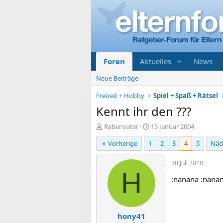
Foren
Aktuelles
News
Neue Beiträge
Freizeit + Hobby
Spiel + Spaß + Rätsel
Kennt ihr den ???
E
E
Rabenvater
15 Januar 2004
r
r
Vorherige
1
2
3
4
5
Näc
s
s
t
t
e
e
30 Juli 2010
l
l
H
:nanana :nana
l
l
e
t
r
a
m
hony41