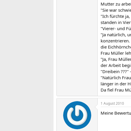
Mutter zu arbei
"Sie war schwie
"Ich fürchte ja
standen in Vie
"Vierer- und Fü
"Ja natürlich,
konzentrieren.
die Eichhörnch
Frau Müller leh
"Ja, Frau Mülle
der Arbeit beg
"Dreibein ???" 
"Natürlich Frau
länger in der H
Da fiel Frau Mü
1 August 2010
Meine Bewertun