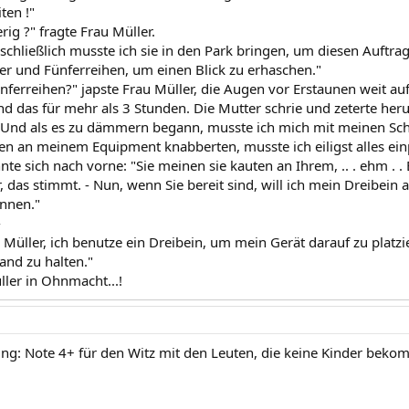
ten !"
rig ?" fragte Frau Müller.
, schließlich musste ich sie in den Park bringen, um diesen Auftra
rer und Fünferreihen, um einen Blick zu erhaschen."
nferreihen?" japste Frau Müller, die Augen vor Erstaunen weit au
 und das für mehr als 3 Stunden. Die Mutter schrie und zeterte he
 Und als es zu dämmern begann, musste ich mich mit meinen Sch
en an meinem Equipment knabberten, musste ich eiligst alles ein
nte sich nach vorne: "Sie meinen sie kauten an Ihrem, .. . ehm . 
r, das stimmt. - Nun, wenn Sie bereit sind, will ich mein Dreibein
innen."
-
 Müller, ich benutze ein Dreibein, um mein Gerät darauf zu platzie
and zu halten."
ller in Ohnmacht...!
g: Note 4+ für den Witz mit den Leuten, die keine Kinder bek