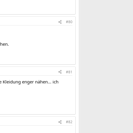
#80
ähen.
#81
ie Kleidung enger nähen... ich
#82