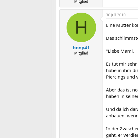
Mitglied
30 Juli 2010
H
Eine Mutter kom
Das schlimmste
hony41
"Liebe Mami,
Mitglied
Es tut mir seh
habe in ihm die
Piercings und 
Aber das ist n
haben in seine
Und da ich dar
anbauen, wenn 
In der Zwischen
geht, er verdien