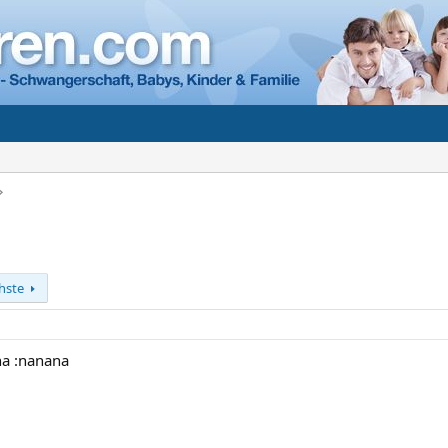
hste
na :nanana