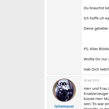
Du brauchst ke
Ich hoffe ich 
Deine geliebte
PS: Alles Blöds
Wollte Dir nur
Hab Dich lieb!!!
30 Juli 2010
Herr und Frau 
Ersatzerzeuger
küsste Herr Mü
sein."Es war ei
lailamausi
klingelte, in d