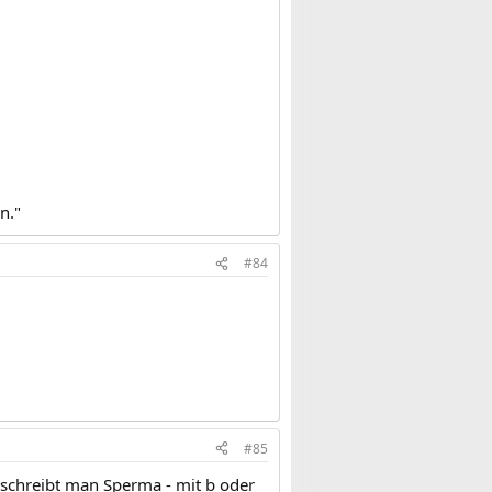
n."
#84
#85
e schreibt man Sperma - mit b oder