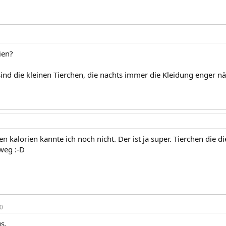
ien?
sind die kleinen Tierchen, die nachts immer die Kleidung enger n
n kalorien kannte ich noch nicht. Der ist ja super. Tierchen die d
weg :-D
0
s,