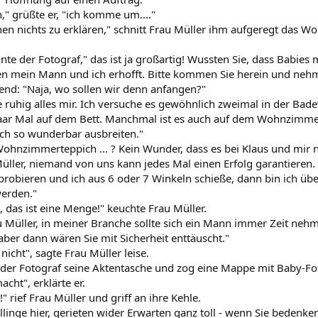
" grüßte er, "ich komme um...."
en nichts zu erklären," schnitt Frau Müller ihm aufgeregt das Wort
unte der Fotograf," das ist ja großartig! Wussten Sie, dass Babies 
en mein Mann und ich erhofft. Bitte kommen Sie herein und nehme
tend: "Naja, wo sollen wir denn anfangen?"
e ruhig alles mir. Ich versuche es gewöhnlich zweimal in der Ba
 paar Mal auf dem Bett. Manchmal ist es auch auf dem Wohnzimme
ich so wunderbar ausbreiten."
hnzimmerteppich ... ? Kein Wunder, dass es bei Klaus und mir ni
Müller, niemand von uns kann jedes Mal einen Erfolg garantieren
probieren und ich aus 6 oder 7 Winkeln schieße, dann bin ich üb
werden."
 das ist eine Menge!" keuchte Frau Müller.
u Müller, in meiner Branche sollte sich ein Mann immer Zeit nehm
aber dann wären Sie mit Sicherheit enttäuscht."
nicht", sagte Frau Müller leise.
 der Fotograf seine Aktentasche und zog eine Mappe mit Baby-Fot
cht", erklärte er.
" rief Frau Müller und griff an ihre Kehle.
linge hier, gerieten wider Erwarten ganz toll - wenn Sie bedenken