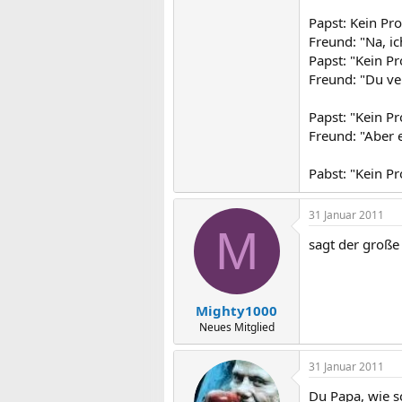
Papst: Kein Pr
Freund: "Na, ic
Papst: "Kein P
Freund: "Du ver
Papst: "Kein P
Freund: "Aber e
Pabst: "Kein P
31 Januar 2011
M
sagt der große 
Mighty1000
Neues Mitglied
31 Januar 2011
Du Papa, wie sc