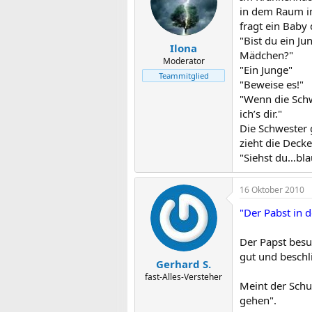
in dem Raum in
fragt ein Baby
"Bist du ein Ju
Ilona
Mädchen?"
Moderator
"Ein Junge"
Teammitglied
"Beweise es!"
"Wenn die Schw
ich’s dir."
Die Schwester 
zieht die Deck
"Siehst du…bla
16 Oktober 2010
"Der Pabst in 
Der Papst besuc
gut und besch
Gerhard S.
fast-Alles-Versteher
Meint der Schu
gehen".