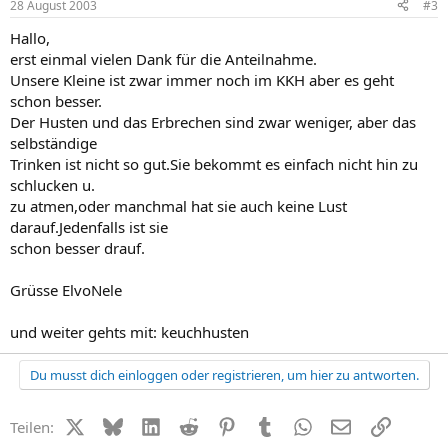
28 August 2003
#3
Hallo,
erst einmal vielen Dank für die Anteilnahme.
Unsere Kleine ist zwar immer noch im KKH aber es geht
schon besser.
Der Husten und das Erbrechen sind zwar weniger, aber das
selbständige
Trinken ist nicht so gut.Sie bekommt es einfach nicht hin zu
schlucken u.
zu atmen,oder manchmal hat sie auch keine Lust
darauf.Jedenfalls ist sie
schon besser drauf.
Grüsse ElvoNele
und weiter gehts mit: keuchhusten
Du musst dich einloggen oder registrieren, um hier zu antworten.
X (Twitter)
Bluesky
LinkedIn
Reddit
Pinterest
Tumblr
WhatsApp
E-Mail
Link
Teilen: