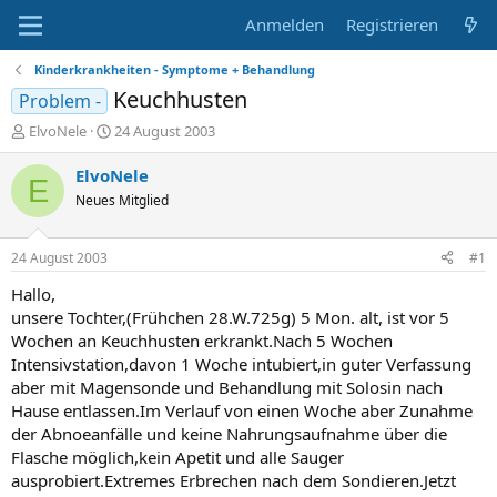
Anmelden
Registrieren
Kinderkrankheiten - Symptome + Behandlung
Keuchhusten
Problem -
E
E
ElvoNele
24 August 2003
r
r
s
s
ElvoNele
E
t
t
Neues Mitglied
e
e
l
l
l
l
24 August 2003
#1
e
t
r
a
Hallo,
m
unsere Tochter,(Frühchen 28.W.725g) 5 Mon. alt, ist vor 5
Wochen an Keuchhusten erkrankt.Nach 5 Wochen
Intensivstation,davon 1 Woche intubiert,in guter Verfassung
aber mit Magensonde und Behandlung mit Solosin nach
Hause entlassen.Im Verlauf von einen Woche aber Zunahme
der Abnoeanfälle und keine Nahrungsaufnahme über die
Flasche möglich,kein Apetit und alle Sauger
ausprobiert.Extremes Erbrechen nach dem Sondieren.Jetzt