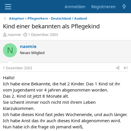
Anmelden
Registrieren
Adoption + Pflegeeltern - Deutschland / Ausland
Kind einer bekannten als Pflegekind
E
E
naomie
1 Dezember 2003
r
r
s
s
naomie
N
t
t
Neues Mitglied
e
e
l
l
l
l
1 Dezember 2003
#1
e
t
r
a
Hallo!
m
Ich habe eine Bekannte, die hat 2 Kinder. Das 1 Kind ist ihr
vom Jugendamt vor 4 jahren abgenommen worden.
Das 2. Kind ist jetzt 8 Monate alt.
Sie scheint immer noch nicht mit ihrem Leben
klarzukommen.
Ich habe dieses Kind fast jedes Wochenende, und auch länger.
Ich habe Anst das ihr auch dieses Kind abgenommen wird.
Nun habe ich die frage ob jemand weiß,