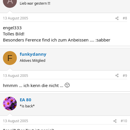
A
Lieb war gestern !!!
13 August 2005
#8
engel333
Tolles Bild!
Besonders Ference find ich zum Anbeissen .... :sabber
funkydanny
F
Aktives Mitglied
13 August 2005
#9
🙁
hmmm ... ich kenn die nicht ...
EA 80
*is back*
13 August 2005
#10