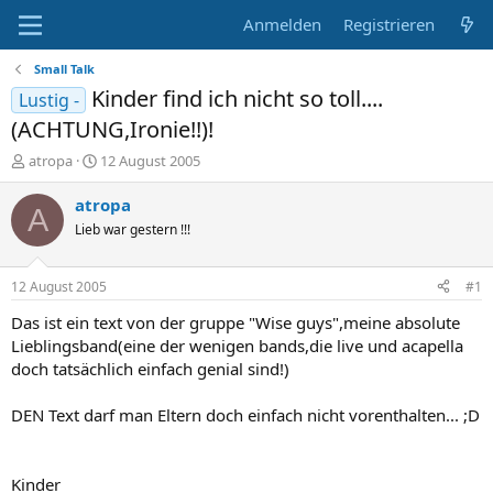
Anmelden
Registrieren
Small Talk
Kinder find ich nicht so toll....
Lustig -
(ACHTUNG,Ironie!!)!
E
E
atropa
12 August 2005
r
r
s
s
atropa
A
t
t
Lieb war gestern !!!
e
e
l
l
l
l
12 August 2005
#1
e
t
r
a
Das ist ein text von der gruppe "Wise guys",meine absolute
m
Lieblingsband(eine der wenigen bands,die live und acapella
doch tatsächlich einfach genial sind!)
DEN Text darf man Eltern doch einfach nicht vorenthalten... ;D
Kinder