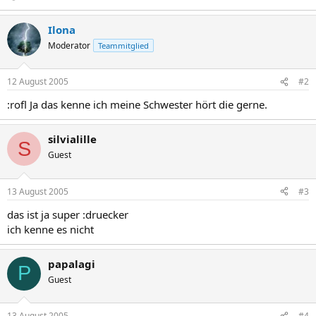
Ilona
Moderator
Teammitglied
12 August 2005
#2
:rofl Ja das kenne ich meine Schwester hört die gerne.
silvialille
S
Guest
13 August 2005
#3
das ist ja super :druecker
ich kenne es nicht
papalagi
P
Guest
13 August 2005
#4