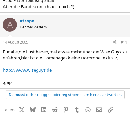
*cool* Der Text ist genial!
Aber die Band kenn ich auch nich ?(
atropa
A
Lieb war gestern !!!
14 August 2005
#11
Für alle,die Lust haben,mal etwas mehr über die Wise Guys zu
erfahren,hier ist die Homepage (kleine Hörprobe inklusiv) :
http://www.wiseguys.de
:gap
Du musst dich einloggen oder registrieren, um hier zu antworten.
X (Twitter)
Bluesky
LinkedIn
Reddit
Pinterest
Tumblr
WhatsApp
E-Mail
Link
Teilen: