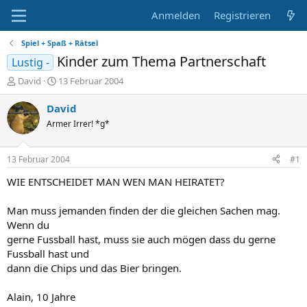
Anmelden
Registrieren
Spiel + Spaß + Rätsel
Kinder zum Thema Partnerschaft
Lustig -
E
E
David
13 Februar 2004
r
r
s
s
David
t
t
Armer Irrer! *g*
e
e
l
l
l
l
13 Februar 2004
#1
e
t
r
a
WIE ENTSCHEIDET MAN WEN MAN HEIRATET?
m
Man muss jemanden finden der die gleichen Sachen mag.
Wenn du
gerne Fussball hast, muss sie auch mögen dass du gerne
Fussball hast und
dann die Chips und das Bier bringen.
Alain, 10 Jahre