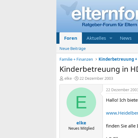
Foren
Aktuelles
News
Neue Beiträge
Familie + Finanzen
Kinderbetreuung + 
Kinderbetreuung in H
E
E
elke
22 Dezember 2003
r
r
s
s
22 Dezember 200
t
t
E
Hallo! Ich bie
e
e
l
l
l
l
www.Heidelber
e
t
elke
r
a
finden Sie alle
m
Neues Mitglied