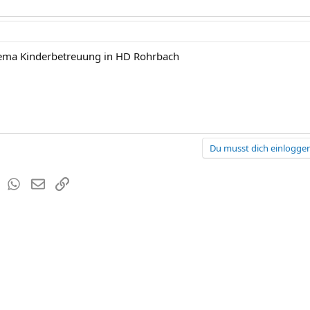
hema Kinderbetreuung in HD Rohrbach
Du musst dich einloggen
est
Tumblr
WhatsApp
E-Mail
Link