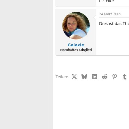
LG Elke
24 März 2009
Dies ist das T
Galaxie
Namhaftes Mitglied
X (Twitter)
Bluesky
LinkedIn
Reddit
Pinter
Teilen: