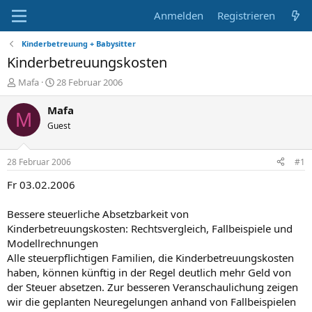
Anmelden
Registrieren
Kinderbetreuung + Babysitter
Kinderbetreuungskosten
E
E
Mafa
28 Februar 2006
r
r
s
s
Mafa
M
t
t
Guest
e
e
l
l
l
l
28 Februar 2006
#1
e
t
r
a
Fr 03.02.2006
m
Bessere steuerliche Absetzbarkeit von
Kinderbetreuungskosten: Rechtsvergleich, Fallbeispiele und
Modellrechnungen
Alle steuerpflichtigen Familien, die Kinderbetreuungskosten
haben, können künftig in der Regel deutlich mehr Geld von
der Steuer absetzen. Zur besseren Veranschaulichung zeigen
wir die geplanten Neuregelungen anhand von Fallbeispielen