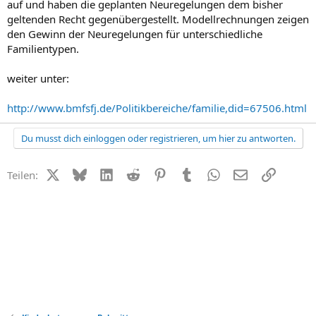
auf und haben die geplanten Neuregelungen dem bisher
geltenden Recht gegenübergestellt. Modellrechnungen zeigen
den Gewinn der Neuregelungen für unterschiedliche
Familientypen.
weiter unter:
http://www.bmfsfj.de/Politikbereiche/familie,did=67506.html
Du musst dich einloggen oder registrieren, um hier zu antworten.
X (Twitter)
Bluesky
LinkedIn
Reddit
Pinterest
Tumblr
WhatsApp
E-Mail
Link
Teilen: