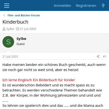
Anmelden
Registrieren
Film- und Bücher-Forum
Kinderbuch
E
E
Sylke
21 Juli 2003
r
r
s
s
Sylke
S
t
t
Guest
e
e
l
l
l
l
21 Juli 2003
#1
e
t
r
a
Habe meinen beiden ein schönes Buch geschenkt, auch wenn
m
sie noch gar nicht so weit sind, aber es heisst:
Ich lerne Englisch
Ein Bilderbuch für Kinder
Es ist wunderschön Bebildert und es macht spass es zu
betrachten. Es werden verschiedene Themen behandelt wie
Z.B. der Körper, in der Wohnung Jahreszeiten und und und
......
So lehren sie spielerich dies und das ..... und die Mama auch