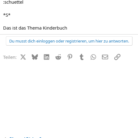
:schuettel
*S*
Das ist das Thema Kinderbuch
Du musst dich einloggen oder registrieren, um hier zu antworten.
X (Twitter)
Bluesky
LinkedIn
Reddit
Pinterest
Tumblr
WhatsApp
E-Mail
Link
Teilen: