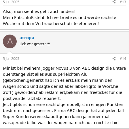
5 Juli 2005
#13
Also, man sieht es geht auch anders!
Mein Entschluß steht: Ich verbreite es und werde nächste
Woche mit dem Verbraucherschutz telefonieren!
atropa
A
Lieb war gestern !!!
5 Juli 2005
#14
Mir ist bei meinem jogger Novus 3 von ABC design die untere
querstange 8ist alles aus superleichten Alu
)gebrochen.gemerkt hab ich es erst,als mein mann den
wagen schob und sagte der ist aber labberig(tolle Wort,he
:rofl ) geworden.hab reklamiert,bekam nen freeticket für die
post,wurde ratzfatz repariert.
Jetzt gibts schon eine nachfolgemodell,ist in einigen Punkten
bestimmt nachgebessert. Firma ABC design hat auf jeden fall
Super Kundenservice,kaputtgehen kann ja immer mal
was.gerade billig war der wagen nämlich auch nicht :schiel