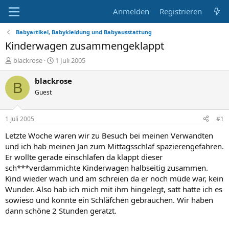
Anmelden
Registrieren
Babyartikel, Babykleidung und Babyausstattung
Kinderwagen zusammengeklappt
E
E
blackrose
1 Juli 2005
r
r
s
s
blackrose
B
t
t
Guest
e
e
l
l
l
l
1 Juli 2005
#1
e
t
r
a
Letzte Woche waren wir zu Besuch bei meinen Verwandten
m
und ich hab meinen Jan zum Mittagsschlaf spazierengefahren.
Er wollte gerade einschlafen da klappt dieser
sch***verdammichte Kinderwagen halbseitig zusammen.
Kind wieder wach und am schreien da er noch müde war, kein
Wunder. Also hab ich mich mit ihm hingelegt, satt hatte ich es
sowieso und konnte ein Schläfchen gebrauchen. Wir haben
dann schöne 2 Stunden geratzt.