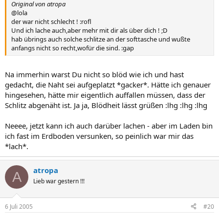
Original von atropa
@lola
der war nicht schlecht ! :rofl
Und ich lache auch,aber mehr mit dir als über dich ! ;D
hab übrings auch solche schlitze an der softtasche und wußte
anfangs nicht so recht,wofür die sind. :gap
Na immerhin warst Du nicht so blöd wie ich und hast
gedacht, die Naht sei aufgeplatzt *gacker*. Hätte ich genauer
hingesehen, hätte mir eigentlich auffallen müssen, dass der
Schlitz abgenäht ist. Ja ja, Blödheit lässt grüßen :lhg :lhg :lhg
Neeee, jetzt kann ich auch darüber lachen - aber im Laden bin
ich fast im Erdboden versunken, so peinlich war mir das
*lach*.
atropa
A
Lieb war gestern !!!
6 Juli 2005
#20