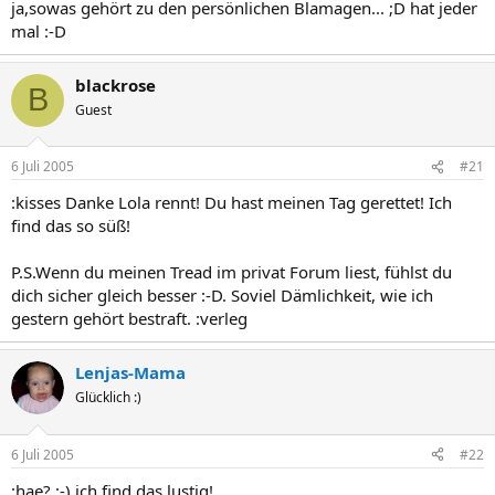
ja,sowas gehört zu den persönlichen Blamagen... ;D hat jeder
mal :-D
blackrose
B
Guest
6 Juli 2005
#21
:kisses Danke Lola rennt! Du hast meinen Tag gerettet! Ich
find das so süß!
P.S.Wenn du meinen Tread im privat Forum liest, fühlst du
dich sicher gleich besser :-D. Soviel Dämlichkeit, wie ich
gestern gehört bestraft. :verleg
Lenjas-Mama
Glücklich :)
6 Juli 2005
#22
:hae? ;-) ich find das lustig!