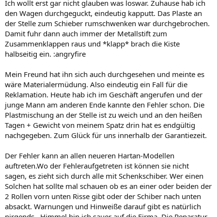
Ich wollt erst gar nicht glauben was loswar. Zuhause hab ich
den Wagen durchgeguckt, eindeutig kapputt. Das Plaste an
der Stelle zum Schieber rumschwenken war durchgebrochen.
Damit fuhr dann auch immer der Metallstift zum
Zusammenklappen raus und *klapp* brach die Kiste
halbseitig ein. :angryfire
Mein Freund hat ihn sich auch durchgesehen und meinte es
wäre Materialermüdung. Also eindeutig ein Fall für die
Reklamation. Heute hab ich im Geschäft angerufen und der
junge Mann am anderen Ende kannte den Fehler schon. Die
Plastmischung an der Stelle ist zu weich und an den heißen
Tagen + Gewicht von meinem Spatz drin hat es endgültig
nachgegeben. Zum Glück für uns innerhalb der Garantiezeit.
Der Fehler kann an allen neueren Hartan-Modellen
auftreten.Wo der Fehleraufgetreten ist können sie nicht
sagen, es zieht sich durch alle mit Schenkschiber. Wer einen
Solchen hat sollte mal schauen ob es an einer oder beiden der
2 Rollen vorn unten Risse gibt oder der Schiber nach unten
absackt. Warnungen und Hinweiße darauf gibt es natürlich
nirgends.. Himmel bin ich sauer auf die Firma. Die Reparatur