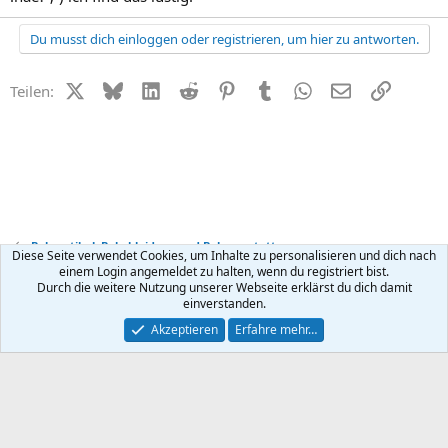
Du musst dich einloggen oder registrieren, um hier zu antworten.
X (Twitter)
Bluesky
LinkedIn
Reddit
Pinterest
Tumblr
WhatsApp
E-Mail
Link
Teilen:
Babyartikel, Babykleidung und Babyausstattung
Diese Seite verwendet Cookies, um Inhalte zu personalisieren und dich nach
einem Login angemeldet zu halten, wenn du registriert bist.
Durch die weitere Nutzung unserer Webseite erklärst du dich damit
Kontakt
Nutzungsbedingungen
Datenschutz
Hilfe
R
einverstanden.
S
S
®
Community platform by XenForo
© 2010-2026 XenForo Ltd.
Akzeptieren
Erfahre mehr…