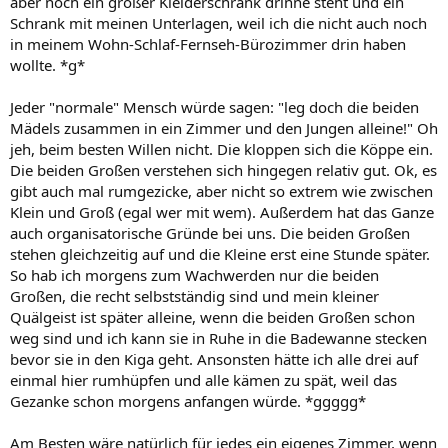
aber noch ein großer Kleiderschrank drinne steht und ein
Schrank mit meinen Unterlagen, weil ich die nicht auch noch
in meinem Wohn-Schlaf-Fernseh-Bürozimmer drin haben
wollte. *g*
Jeder "normale" Mensch würde sagen: "leg doch die beiden
Mädels zusammen in ein Zimmer und den Jungen alleine!" Oh
jeh, beim besten Willen nicht. Die kloppen sich die Köppe ein.
Die beiden Großen verstehen sich hingegen relativ gut. Ok, es
gibt auch mal rumgezicke, aber nicht so extrem wie zwischen
Klein und Groß (egal wer mit wem). Außerdem hat das Ganze
auch organisatorische Gründe bei uns. Die beiden Großen
stehen gleichzeitig auf und die Kleine erst eine Stunde später.
So hab ich morgens zum Wachwerden nur die beiden
Großen, die recht selbstständig sind und mein kleiner
Quälgeist ist später alleine, wenn die beiden Großen schon
weg sind und ich kann sie in Ruhe in die Badewanne stecken
bevor sie in den Kiga geht. Ansonsten hätte ich alle drei auf
einmal hier rumhüpfen und alle kämen zu spät, weil das
Gezanke schon morgens anfangen würde. *ggggg*
Am Besten wäre natürlich für jedes ein eigenes Zimmer, wenn