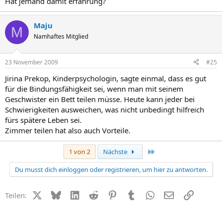
Hat jemand damit erfahrung?
Maju
M
Namhaftes Mitglied
23 November 2009
#25
Jirina Prekop, Kinderpsychologin, sagte einmal, dass es gut
für die Bindungsfähigkeit sei, wenn man mit seinem
Geschwister ein Bett teilen müsse. Heute kann jeder bei
Schwierigkeiten ausweichen, was nicht unbedingt hilfreich
fürs spätere Leben sei.
Zimmer teilen hat also auch Vorteile.
Letzte
1 von 2
Nächste
Du musst dich einloggen oder registrieren, um hier zu antworten.
X (Twitter)
Bluesky
LinkedIn
Reddit
Pinterest
Tumblr
WhatsApp
E-Mail
Link
Teilen: