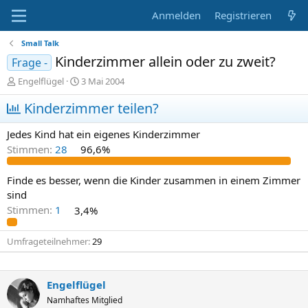
Anmelden
Registrieren
Small Talk
Kinderzimmer allein oder zu zweit?
Frage -
E
E
Engelflügel
3 Mai 2004
r
r
s
Kinderzimmer teilen?
s
t
t
e
e
Jedes Kind hat ein eigenes Kinderzimmer
l
l
Stimmen:
28
96,6%
l
l
e
t
r
a
Finde es besser, wenn die Kinder zusammen in einem Zimmer
m
sind
Stimmen:
1
3,4%
Umfrageteilnehmer
29
Engelflügel
Namhaftes Mitglied