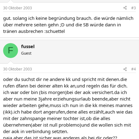
30 Oktober 2003
#3
gut. solang ich keine begründung brauch. die würde nämlich
über mehrere seiten gehn ;D und die SB würde dann in
tränen ausbrechen :schuettel
fussel
F
Guest
30 Oktober 2003
#4
oder du suchst dir ne andere kk und spricht mit denen.die
rufen dfann bei deiner alten kk an,und regeln das für dich.
ich war oder bin (bis morgen)bei der aok versichert.da ich
aber nun meine 3jahre erziehungsurlaub beende,aber nicht
wieder arbeiten gehe,muss ich nun in die kk meines mannes
(ikk).ich habe dort angerufen,dene alles erzählt,auch wie das
mit der zahnspange meiner tochter ist,ob die alles
übernehmen(aber ist null problemo)und die wollen sich mit
der aok in verbindung setzten.
naja,aber das ist sicher was anderes als bei dir oder??...