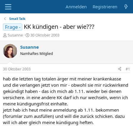
Anmelden
Registrieren
Small Talk
KK kündigen - aber wie???
Frage -
E
E
Susanne
30 Oktober 2003
r
r
s
s
Susanne
t
t
Namhaftes Mitglied
e
e
l
l
l
l
30 Oktober 2003
#1
e
t
r
a
hab die letzten tag totalen ärger mit meiner krankenkasse
m
und die verlangen jetzt von mir - obwohl sie mir rückwirkend
gekündigt haben - das ich mich ab 1.11. wieder bei denen
versichere. in eine andere KK darf ich nur wechseln, wenn ich
meine kündigungsfrist einhalte.
jetzt hab ich heut meine anmeldung ab 1.11. bekommen
(forumlar zum ausfüllen) und will die zurück schicken. dazu
will ich aber gleich meine kündigung heften.