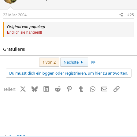
22 März 2004
#25
Original von papalagi
Endlich sie hängen!!!
Gratuliere!
Letzte
1 von 2
Nächste
Du musst dich einloggen oder registrieren, um hier zu antworten.
X (Twitter)
Bluesky
LinkedIn
Reddit
Pinterest
Tumblr
WhatsApp
E-Mail
Link
Teilen:
Small Talk