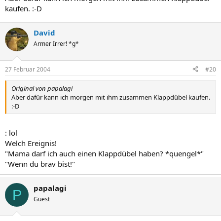
kaufen. :-D
David
Armer Irrer! *g*
27 Februar 2004
#20
Original von papalagi
Aber dafür kann ich morgen mit ihm zusammen Klappdübel kaufen.
:-D
: lol
Welch Ereignis!
"Mama darf ich auch einen Klappdübel haben? *quengel*"
"Wenn du brav bist!"
papalagi
P
Guest