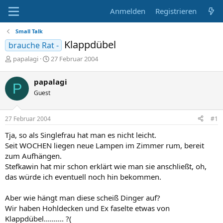
Anmelden
Registrieren
Small Talk
Klappdübel
brauche Rat -
E
E
papalagi
27 Februar 2004
r
r
s
s
papalagi
P
t
t
Guest
e
e
l
l
l
l
27 Februar 2004
#1
e
t
r
a
Tja, so als Singlefrau hat man es nicht leicht.
m
Seit WOCHEN liegen neue Lampen im Zimmer rum, bereit
zum Aufhängen.
Stefkawin hat mir schon erklärt wie man sie anschließt, oh,
das würde ich eventuell noch hin bekommen.
Aber wie hängt man diese scheiß Dinger auf?
Wir haben Hohldecken und Ex faselte etwas von
Klappdübel.......... ?(