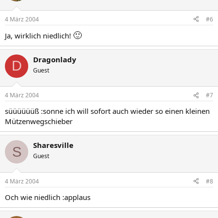
4 März 2004
#6
🙂
Ja, wirklich niedlich!
Dragonlady
D
Guest
4 März 2004
#7
süüüüüüß :sonne ich will sofort auch wieder so einen kleinen
Mützenwegschieber
Sharesville
S
Guest
4 März 2004
#8
Och wie niedlich :applaus