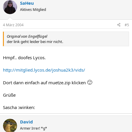
SaHeu
Aktives Mitglied
4 März 2004
#5
Original von Engelflügel
der link geht leider bei mir nicht.
Hmpf.. doofes Lycos.
http://mitglied.lycos.de/joshua2k3/vids/
🙂
Dort dann einfach auf muetze.zip klicken
Grüße
Sascha :winken:
David
Armer Irrer! *g*