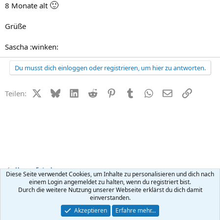
🙂
8 Monate alt
Grüße
Sascha :winken:
Du musst dich einloggen oder registrieren, um hier zu antworten.
X (Twitter)
Bluesky
LinkedIn
Reddit
Pinterest
Tumblr
WhatsApp
E-Mail
Link
Teilen:
Unsere Fotos!
Diese Seite verwendet Cookies, um Inhalte zu personalisieren und dich nach
einem Login angemeldet zu halten, wenn du registriert bist.
Durch die weitere Nutzung unserer Webseite erklärst du dich damit
Kontakt
Nutzungsbedingungen
Datenschutz
Hilfe
R
einverstanden.
S
S
®
Community platform by XenForo
© 2010-2026 XenForo Ltd.
Akzeptieren
Erfahre mehr…