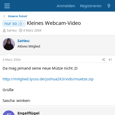
Anmelden
Registrieren
Unsere Fotos!
Kleines Webcam-Video
nur so ;-) -
E
E
SaHeu
4 März 2004
r
r
s
s
SaHeu
t
t
Aktives Mitglied
e
e
l
l
l
l
4 März 2004
#1
e
t
r
a
Da mag jemand seine neue Mütze nicht ;D
m
http://mitglied.lycos.de/joshua2k3/vids/muetze.zip
Grüße
Sascha :winken:
Engelflügel