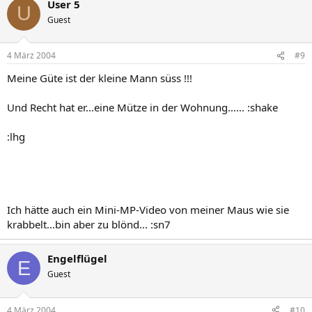
User 5
U
Guest
4 März 2004
#9
Meine Güte ist der kleine Mann süss !!!
Und Recht hat er...eine Mütze in der Wohnung...... :shake
:lhg
Ich hätte auch ein Mini-MP-Video von meiner Maus wie sie
krabbelt...bin aber zu blönd... :sn7
Engelflügel
E
Guest
4 März 2004
#10