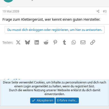
19 Mai 2009
#3
Frage zum Klettergerüst, wer kennt einen guten Hersteller.
Du musst dich einloggen oder registrieren, um hier zu antworten.
X (Twitter)
Bluesky
LinkedIn
Reddit
Pinterest
Tumblr
WhatsApp
E-Mail
Link
Teilen:
Small Talk
Diese Seite verwendet Cookies, um Inhalte zu personalisieren und dich nach
einem Login angemeldet zu halten, wenn du registriert bist.
Durch die weitere Nutzung unserer Webseite erklärst du dich damit
Kontakt
Nutzungsbedingungen
Datenschutz
Hilfe
R
einverstanden.
S
S
®
Community platform by XenForo
© 2010-2026 XenForo Ltd.
Akzeptieren
Erfahre mehr…