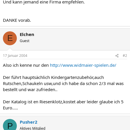
Und kann jemand eine Firma empfehlen.
DANKE vorab.
Elchen
E
Guest
17 Januar 2004
#2
Also ich kenne nur den
http://www.widmaier-spielen.de/
Der führt hauptsächlich Kindergartenzubehör,auch
Rutschen,Schaukeln usw,und ich habe da schon 2/3 mal was
bestellt und war zufrieden..
Der Katalog ist en Riesenklotz,kostet aber leider glaube ich 5
Euro.....
Pusher2
P
Aktives Mitglied