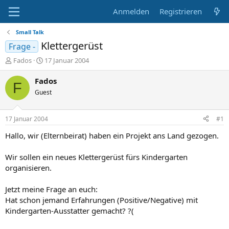
Anmelden
Registrieren
Small Talk
Klettergerüst
Frage -
E
E
Fados
17 Januar 2004
r
r
s
s
Fados
F
t
t
Guest
e
e
l
l
l
l
17 Januar 2004
#1
e
t
r
a
Hallo, wir (Elternbeirat) haben ein Projekt ans Land gezogen.
m
Wir sollen ein neues Klettergerüst fürs Kindergarten
organisieren.
Jetzt meine Frage an euch:
Hat schon jemand Erfahrungen (Positive/Negative) mit
Kindergarten-Ausstatter gemacht? ?(