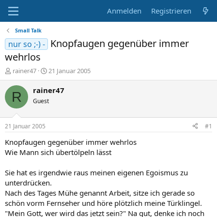
Anmelden
Registrieren
Small Talk
Knopfaugen gegenüber immer
nur so ;-) -
wehrlos
E
E
rainer47
21 Januar 2005
r
r
s
s
rainer47
R
t
t
Guest
e
e
l
l
l
l
21 Januar 2005
#1
e
t
r
a
Knopfaugen gegenüber immer wehrlos
m
Wie Mann sich übertölpeln lässt
Sie hat es irgendwie raus meinen eigenen Egoismus zu
unterdrücken.
Nach des Tages Mühe genannt Arbeit, sitze ich gerade so
schön vorm Fernseher und höre plötzlich meine Türklingel.
"Mein Gott, wer wird das jetzt sein?" Na gut, denke ich noch