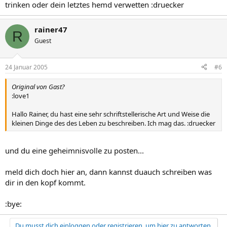
trinken oder dein letztes hemd verwetten :druecker
rainer47
R
Guest
24 Januar 2005
#6
Original von Gast?
:love1
Hallo Rainer, du hast eine sehr schriftstellerische Art und Weise die
kleinen Dinge des des Leben zu beschreiben. Ich mag das. :druecker
und du eine geheimnisvolle zu posten...
meld dich doch hier an, dann kannst duauch schreiben was
dir in den kopf kommt.
:bye:
Du musst dich einloggen oder registrieren, um hier zu antworten.