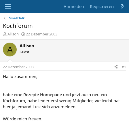
Anmelden
Registrieren
Small Talk
Kochforum
E
E
Allison
22 Dezember 2003
r
r
s
s
Allison
A
t
t
Guest
e
e
l
l
l
l
22 Dezember 2003
#1
e
t
r
a
Hallo zusammen,
m
habe eine Rezepte Homepage und jetzt auch neu ein
Kochforum, habe leider erst wenig Mitglieder, vielleicht hat
hier ja jemand Lust sich anzumelden.
Würde mich freuen.