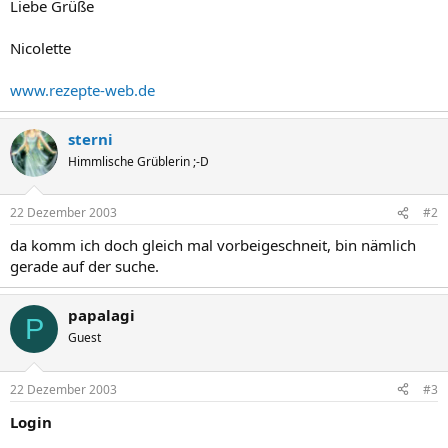
Liebe Grüße
Nicolette
www.rezepte-web.de
sterni
Himmlische Grüblerin ;-D
22 Dezember 2003
#2
da komm ich doch gleich mal vorbeigeschneit, bin nämlich
gerade auf der suche.
papalagi
P
Guest
22 Dezember 2003
#3
Login