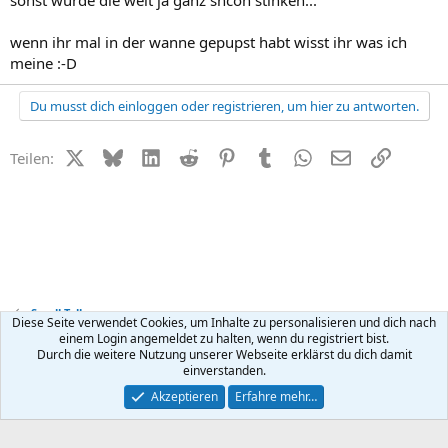
wenn ihr mal in der wanne gepupst habt wisst ihr was ich
meine :-D
Du musst dich einloggen oder registrieren, um hier zu antworten.
X (Twitter)
Bluesky
LinkedIn
Reddit
Pinterest
Tumblr
WhatsApp
E-Mail
Link
Teilen:
Small Talk
Diese Seite verwendet Cookies, um Inhalte zu personalisieren und dich nach
einem Login angemeldet zu halten, wenn du registriert bist.
Durch die weitere Nutzung unserer Webseite erklärst du dich damit
Kontakt
Nutzungsbedingungen
Datenschutz
Hilfe
R
einverstanden.
S
S
®
Community platform by XenForo
© 2010-2026 XenForo Ltd.
Akzeptieren
Erfahre mehr…