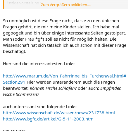
lustige vorstellung )
Zum Vergrößern anklicken....
Ich bin sicher ihr habt auch so einige Fragen, die ihr euch vielleicht
schon mal insgeheim gefragt habt, aber nie die Gelegenheit hattet
ein Antwort zu bekommen...raus damit, wir machen jetzt hier ne
So unmöglich ist diese Frage nicht, da sie zu den üblichen
kleine Lehrveranstaltung und ich will wissen, ob eine von euch mir
Fragen gehört, die mir meine Kinder stellen. Ich habe mal
diese weitgreifende Frage beantworten kann
gegoogelt und bin über einige interessante Seiten gestolpert.
Man (oder Frau *g*) soll es nicht für möglich halten. Die
seid herzlichst gegrüßt von
Wissenschaft hat sich tatsächlich auch schon mit dieser Frage
Carol
beschäftigt.
Hier sind die interessantesten Links:
http://www.marum.de/Von_Fahrrinne_bis_Furchenwal.html#
Section291
Hier werden unteranderem auch die Fragen
beantwortet:
Können Fische schlafen?
oder auch:
Empfinden
Fische Schmerzen?
auch interessant sind folgende Links:
http://www.wissenschaft.de/wissen/news/231738.html
http://www.bgfc.de/artikel/G-5-11-2003.htm