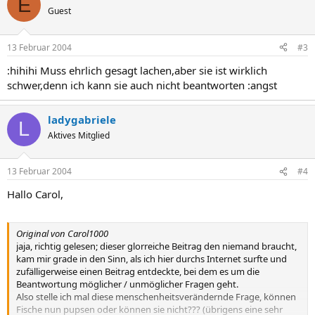
E
Guest
13 Februar 2004
#3
:hihihi Muss ehrlich gesagt lachen,aber sie ist wirklich
schwer,denn ich kann sie auch nicht beantworten :angst
ladygabriele
L
Aktives Mitglied
13 Februar 2004
#4
Hallo Carol,
Original von Carol1000
jaja, richtig gelesen; dieser glorreiche Beitrag den niemand braucht,
kam mir grade in den Sinn, als ich hier durchs Internet surfte und
zufälligerweise einen Beitrag entdeckte, bei dem es um die
Beantwortung möglicher / unmöglicher Fragen geht.
Also stelle ich mal diese menschenheitsverändernde Frage, können
Fische nun pupsen oder können sie nicht??? (übrigens eine sehr