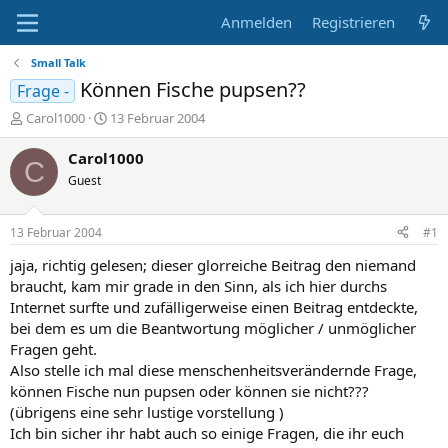
Anmelden
Registrieren
Small Talk
Können Fische pupsen??
Frage -
E
E
Carol1000
13 Februar 2004
r
r
s
s
Carol1000
C
t
t
Guest
e
e
l
l
l
l
13 Februar 2004
#1
e
t
r
a
jaja, richtig gelesen; dieser glorreiche Beitrag den niemand
m
braucht, kam mir grade in den Sinn, als ich hier durchs
Internet surfte und zufälligerweise einen Beitrag entdeckte,
bei dem es um die Beantwortung möglicher / unmöglicher
Fragen geht.
Also stelle ich mal diese menschenheitsverändernde Frage,
können Fische nun pupsen oder können sie nicht???
(übrigens eine sehr lustige vorstellung )
Ich bin sicher ihr habt auch so einige Fragen, die ihr euch