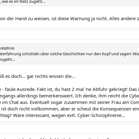
wie es im Netz zugeht...
von der Hand zu weisen, ist diese Warnung ja nicht. Alles andere
nKathrin
terfahrung schütteln über solche Geschichten nur den Kopf und sagen: Was
zugeht...
ß es doch... gar nichts wissen die...
- faule Ausrede. Fakt ist, du hast 2 mal 'ne Abfuhr gekriegt! Das i
gangs allerdings bemerkenswert. Ich denke, ihm reicht die Cyber-V
e im Chat aus. Eventuell sogar zusammen mit seiner Frau am Compu
k ist doch nicht vollkommen, aber er scheut die Konsequenzen ein
hlag? Wäre interessant, wegen evtl. Cyber-Schizophrenie...