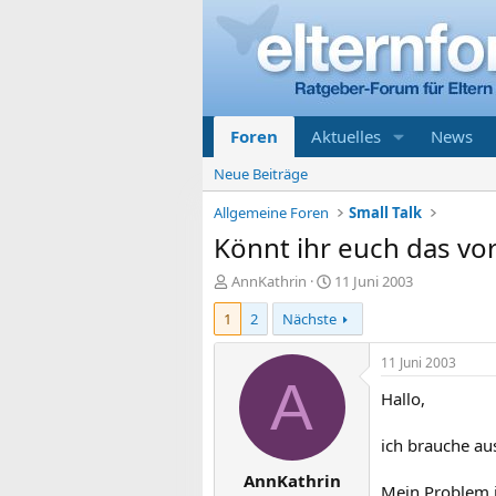
Foren
Aktuelles
News
Neue Beiträge
Allgemeine Foren
Small Talk
Könnt ihr euch das vors
E
E
AnnKathrin
11 Juni 2003
r
r
1
2
Nächste
s
s
t
t
e
e
11 Juni 2003
l
l
A
Hallo,
l
l
e
t
r
a
ich brauche au
m
AnnKathrin
Mein Problem i