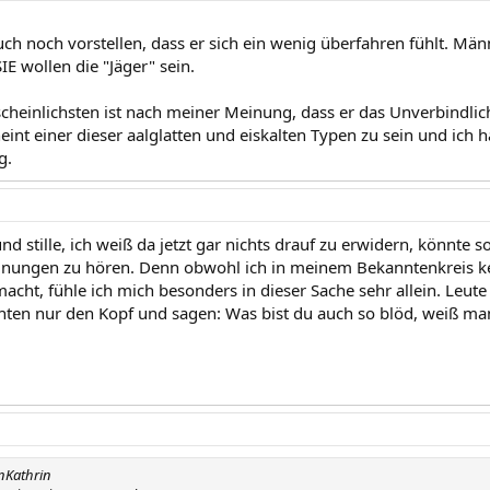
uch noch vorstellen, dass er sich ein wenig überfahren fühlt. M
SIE wollen die "Jäger" sein.
heinlichsten ist nach meiner Meinung, dass er das Unverbindlic
heint einer dieser aalglatten und eiskalten Typen zu sein und ich h
g.
d stille, ich weiß da jetzt gar nichts drauf zu erwidern, könnte so
nungen zu hören. Denn obwohl ich in meinem Bekanntenkreis kei
cht, fühle ich mich besonders in dieser Sache sehr allein. Leut
hten nur den Kopf und sagen: Was bist du auch so blöd, weiß man
nKathrin