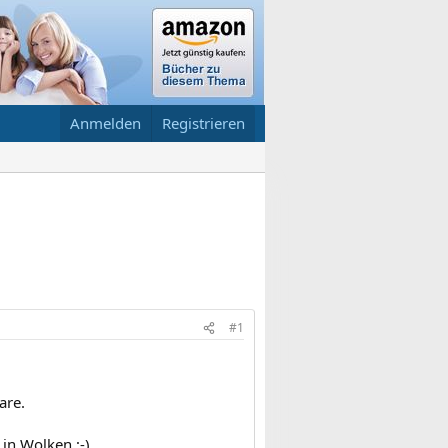
Anmelden
Registrieren
#1
are.
in Wolken ;-)