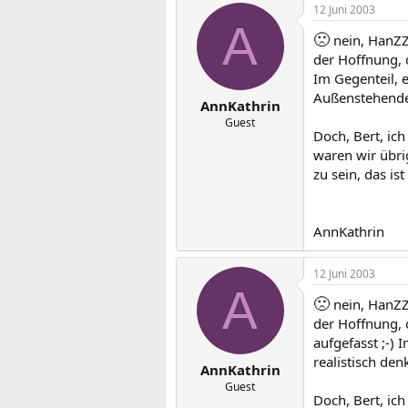
12 Juni 2003
A
🙁
nein, HanZZ
der Hoffnung, d
Im Gegenteil, e
Außenstehende
AnnKathrin
Guest
Doch, Bert, ic
waren wir übrig
zu sein, das ist 
AnnKathrin
12 Juni 2003
A
🙁
nein, HanZZ
der Hoffnung, 
aufgefasst ;-) 
realistisch de
AnnKathrin
Guest
Doch, Bert, ic