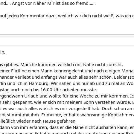
d.... Angst vor Nähe? Mir ist das so fremd......
auf jeden Kommentar dazu, weil ich wirklich nicht weiß, was ich 
in,
das gibt es. Manche kommen wirklich mit Nähe nicht zurecht.
 einer Flirtline einen Mann kennengelernt und nach einigen Mona
nander verliebt und anfangs war auch alles sehr schön. Leider (so
rlin und ich in Hamburg. Wir sahen uns nur ab und zu mal an Wo
mstag auch noch bis 16.00 Uhr arbeiten musste.
irgendwann Urlaub und wollte für eine Woche zu mir kommen. Ic
 sehr gespannt, wie er sich mit meinem Sohn verstehen würde.
 es war auch alles wie ich es mir vorgestellt hab. Doch schon a
cht stimmt mit ihm. Er meinte, er hätte wahnsinnige Kopfschmer
hließlich wieder nach Hause gefahren.
 dann von ihm erfahren, dass er die Nähe nicht aushalten kann, er
r zusammen war. Er hatte mir auch relativ am Anfang unserer Bek