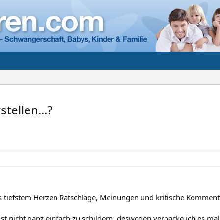
tellen...?
s tiefstem Herzen Ratschläge, Meinungen und kritische Komment
st nicht ganz einfach zu schildern, deswegen verpacke ich es mal 