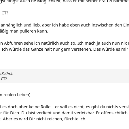
ngst :angst Auch ne Möglichkeit, dass er mit seiner Frau zusammen
 CT?
 anhänglich und lieb, aber ich habe eben auch inzwischen den Ein
äßig manipulieren kann.
n Abfuhren sehe ich natürlich auch so. Ich mach ja auch nun nix
 Ich würde das Ganze halt nur gern verstehen. Das würde es mir
nKathrin
 CT?
im realen Leben)
lt es doch aber keine Rolle... er will es nicht, es gibt da nichts ve
für Dich. Du bist verliebt und damit verletzbar. Er offensichtlich n
t. Aber es wird Dir nicht reichen, fürchte ich.