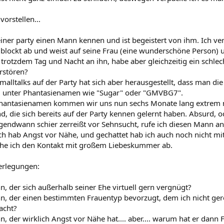
vorstellen...
einer party einen Mann kennen und ist begeistert von ihm. Ich ve
r blockt ab und weist auf seine Frau (eine wunderschöne Person) 
 trotzdem Tag und Nacht an ihn, habe aber gleichzeitig ein schlec
rstören?
alltalks auf der Party hat sich aber herausgestellt, dass man die
s, unter Phantasienamen wie "Sugar" oder "GMVBG7".
Phantasienamen kommen wir uns nun sechs Monate lang extrem 
nd, die sich bereits auf der Party kennen gelernt haben. Absurd, o
rgendwann schier zerreißt vor Sehnsucht, rufe ich diesen Mann an
h hab Angst vor Nähe, und gechattet hab ich auch noch nicht mit 
che ich den Kontakt mit großem Liebeskummer ab.
rlegungen:
n, der sich außerhalb seiner Ehe virtuell gern vergnügt?
nn, der einen bestimmten Frauentyp bevorzugt, dem ich nicht ger
acht?
n, der wirklich Angst vor Nähe hat.... aber.... warum hat er dann 