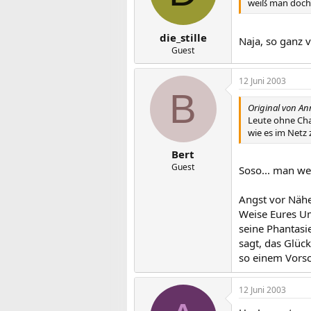
weiß man doch, 
die_stille
Naja, so ganz 
Guest
12 Juni 2003
B
Original von An
Leute ohne Cha
wie es im Netz 
Bert
Guest
Soso... man wei
Angst vor Nähe 
Weise Eures Um
seine Phantasi
sagt, das Glüc
so einem Vorsc
12 Juni 2003