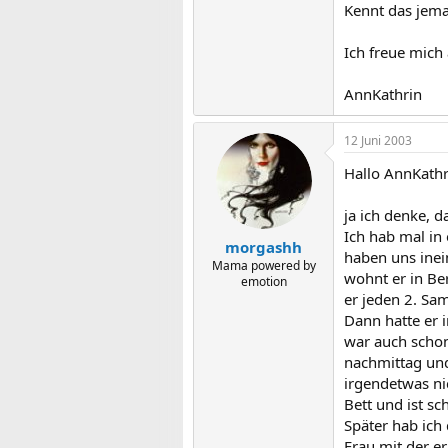
Kennt das jeman
Ich freue mich 
AnnKathrin
12 Juni 2003
Hallo AnnKathr
ja ich denke, 
Ich hab mal in
morgashh
haben uns inei
Mama powered by
wohnt er in Be
emotion
er jeden 2. Sa
Dann hatte er 
war auch schon
nachmittag und
irgendetwas ni
Bett und ist sc
Später hab ich
Frau mit der e