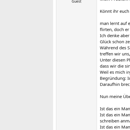
Guest
Könnt ihr euch 
man lernt auf 
flirten, doch e
Ich denke aber
Glück schon ze
Während des Sm
treffen wir un
Unter diesen 
dass wir die si
Weil es mich i
Begründung: Ic
Daraufhin bre
Nun meine Übe
Ist das ein Man
Ist das ein Ma
schreiben anm
Ist das ein Man