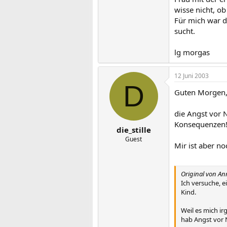
wisse nicht, o
Für mich war d
sucht.
lg morgas
12 Juni 2003
D
Guten Morgen,
die Angst vor N
Konsequenzen! 
die_stille
Guest
Mir ist aber n
Original von An
Ich versuche, e
Kind.
Weil es mich ir
hab Angst vor N