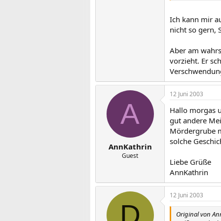
Ich kann mir a
nicht so gern, 
Aber am wahrsc
vorzieht. Er sc
Verschwendun
12 Juni 2003
A
Hallo morgas un
gut andere Mei
Mördergrube ma
solche Geschic
AnnKathrin
Guest
Liebe Grüße
AnnKathrin
12 Juni 2003
D
Original von An