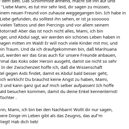
f dem Bett. Das Schlimmste ahnend, macht sie ihn auf und
: "Liebe Mami, es tut mir sehr leid, dir sagen zu müssen,
einem neuen Freund von zuhause weggegangen bin. Ich habe in
iebe gefunden, du solltest ihn sehen, er ist ja soooooo
 vielen Tattoos und den Piercings und vor allem seinem
torrad! Aber das ist noch nicht alles, Mami, ich bin
ger, und Abdul sagt, wir werden ein schönes Leben haben in
en mitten im Wald! Er will noch viele Kinder mit mir, und
mein Traum. Und da ich draufgekommen bin, daß Marihuana
 tut, werden wir das Gras auch für unsere Freunde anbauen,
mal das Koks oder Heroin ausgeht, damit sie nicht so sehr
 In der Zwischenzeit hoffe ich, daß die Wissenschaft
tel gegen Aids findet, damit es Abdul bald besser geht,
 sich wirklich! Du brauchst keine Angst zu haben, Mami,
13 und kann ganz gut auf mich selber aufpassen! Ich hoffe
bald besuchen kommen, damit du deine Enkel kennenlernst!
Tochter .
inn, Mami, ich bin bei den Nachbarn! Wollt dir nur sagen,
ere Dinge im Leben gibt als das Zeugnis, das auf'm
iegt! Hab dich lieb!