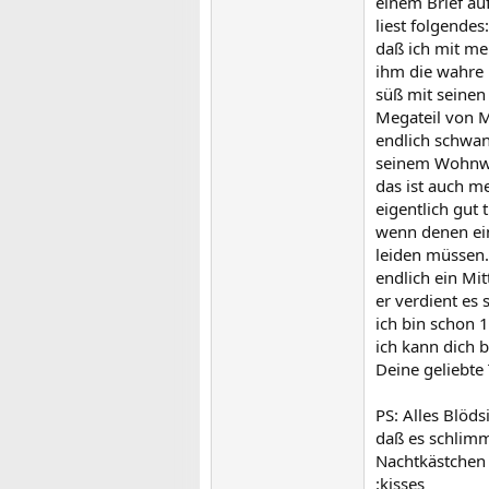
einem Brief au
liest folgendes
daß ich mit m
ihm die wahre L
süß mit seinen
Megateil von Mo
endlich schwan
seinem Wohnwag
das ist auch 
eigentlich gut
wenn denen ein
leiden müssen.
endlich ein Mit
er verdient es
ich bin schon 
ich kann dich 
Deine geliebte 
PS: Alles Blöds
daß es schlimm
Nachtkästchen l
:kisses