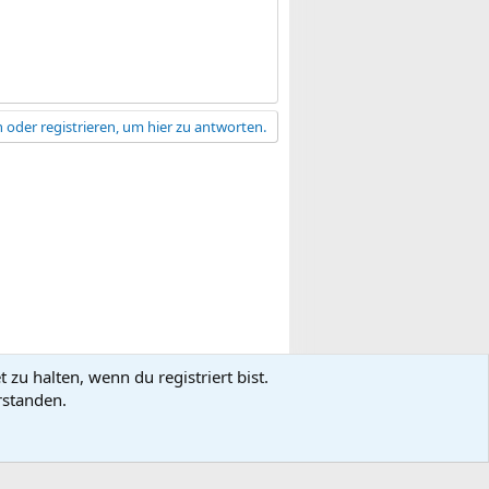
 oder registrieren, um hier zu antworten.
zu halten, wenn du registriert bist.
gsbedingungen
Datenschutz
Hilfe
R
rstanden.
S
S