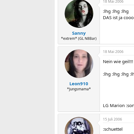
18 Mai 2006
:lhg :lhg :lhg
DAS ist ja cooo
Sanny
*extrem* (GL N8Bar)
18 Mai 2006
Nein wie geil!!! 
:lhg :lhg :lhg :l
Leon910
*Jungsmama*
LG Marion :so
15 Juli 2006
:schuettel