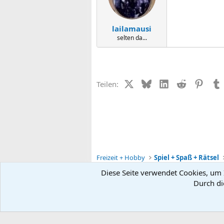
lailamausi
selten da...
X (Twitter)
Bluesky
LinkedIn
Reddit
Pinter
Teilen:
Freizeit + Hobby
Spiel + Spaß + Rätsel
Diese Seite verwendet Cookies, um I
Durch di