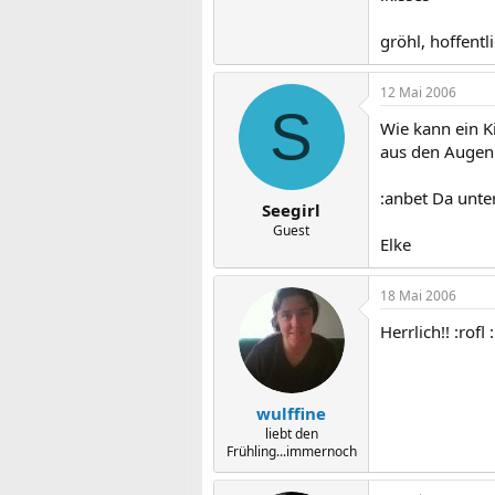
gröhl, hoffent
12 Mai 2006
S
Wie kann ein K
aus den Augen w
:anbet Da unte
Seegirl
Guest
Elke
18 Mai 2006
Herrlich!! :rofl 
wulffine
liebt den
Frühling...immernoch