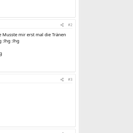
#2
e Musste mir erst mal die Tränen
 :lhg :lhg
g
#3