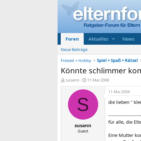
Foren
Aktuelles
News
Neue Beiträge
Freizeit + Hobby
Spiel + Spaß + Rätsel
Könnte schlimmer k
E
E
susann
11 Mai 2006
r
r
s
s
11 Mai 2006
t
t
S
die lieben " kle
e
e
l
l
l
l
--------------------
e
t
für alle, die E
susann
r
a
m
Guest
Eine Mutter ko