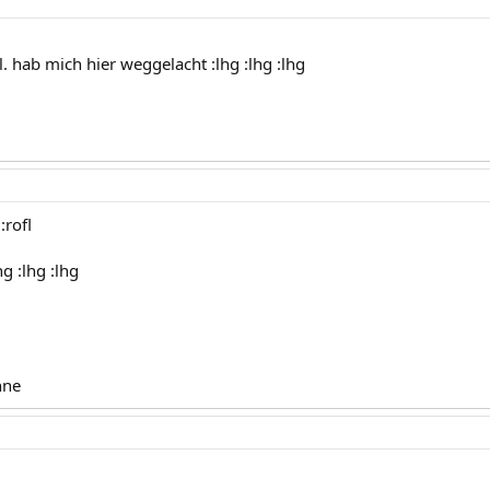
l. hab mich hier weggelacht :lhg :lhg :lhg
:rofl
hg :lhg :lhg
nne