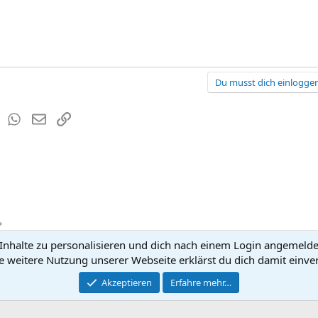
Du musst dich einloggen
est
Tumblr
WhatsApp
E-Mail
Link
nhalte zu personalisieren und dich nach einem Login angemeldet 
Kontakt
Nutzun
e weitere Nutzung unserer Webseite erklärst du dich damit einve
®
Community platform by XenForo
Akzeptieren
Erfahre mehr…
© 2010-2026 XenForo Ltd.