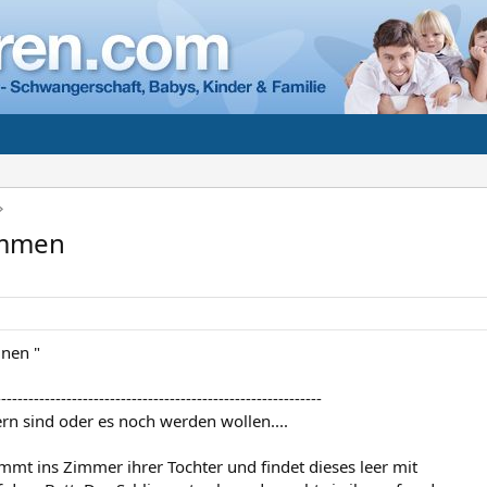
ommen
inen "
------------------------------------------------------------
ltern sind oder es noch werden wollen....
mmt ins Zimmer ihrer Tochter und findet dieses leer mit