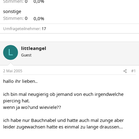
Stimmen:
0
0,0%
sonstige
Stimmen:
0
0,0%
Umfrageteilnehmer
17
littleangel
L
Guest
2 Mai 2005
#1
hallo ihr lieben..
ich bin mal neugierig ob jemand von euch irgendwelche
piercing hat.
wenn ja wo?und wieviele??
ich habe nur Bauchnabel und hatte auch mal zunge aber
leider zugewachsen hatte es einmal zu lange draussen...