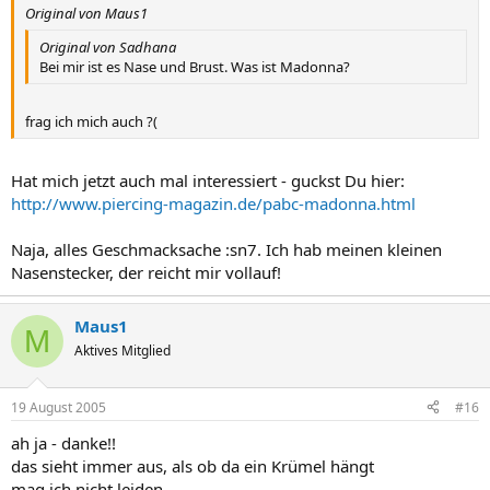
Original von Maus1
Original von Sadhana
Bei mir ist es Nase und Brust. Was ist Madonna?
frag ich mich auch ?(
Hat mich jetzt auch mal interessiert - guckst Du hier:
http://www.piercing-magazin.de/pabc-madonna.html
Naja, alles Geschmacksache :sn7. Ich hab meinen kleinen
Nasenstecker, der reicht mir vollauf!
Maus1
M
Aktives Mitglied
19 August 2005
#16
ah ja - danke!!
das sieht immer aus, als ob da ein Krümel hängt
mag ich nicht leiden