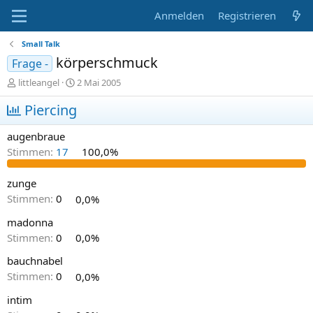
Anmelden
Registrieren
Small Talk
körperschmuck
Frage -
E
E
littleangel
2 Mai 2005
r
r
s
Piercing
s
t
t
e
e
augenbraue
l
l
Stimmen:
17
100,0%
l
l
e
t
r
a
zunge
m
Stimmen:
0
0,0%
madonna
Stimmen:
0
0,0%
bauchnabel
Stimmen:
0
0,0%
intim