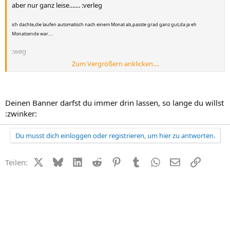
aber nur ganz leise....... :verleg
ich dachte,die laufen automatisch nach einem Monat ab,passte grad ganz gut,da ja eh
Monatsende war.....
:weg
Zum Vergrößern anklicken....
so,jetzt darfst du lachen......:rofl
Deinen Banner darfst du immer drin lassen, so lange du willst
:zwinker:
Du musst dich einloggen oder registrieren, um hier zu antworten.
X (Twitter)
Bluesky
LinkedIn
Reddit
Pinterest
Tumblr
WhatsApp
E-Mail
Link
Teilen: