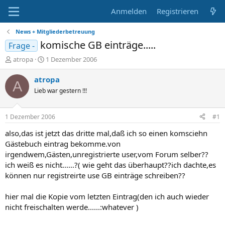
Anmelden
Registrieren
News + Mitgliederbetreuung
komische GB einträge.....
Frage -
E
E
atropa
1 Dezember 2006
r
r
s
s
atropa
A
t
t
Lieb war gestern !!!
e
e
l
l
l
l
1 Dezember 2006
#1
e
t
r
a
also,das ist jetzt das dritte mal,daß ich so einen komsciehn
m
Gästebuch eintrag bekomme.von
irgendwem,Gästen,unregistrierte user,vom Forum selber??
ich weiß es nicht......?( wie geht das überhaupt??ich dachte,es
können nur registreirte use GB einträge schreiben??
hier mal die Kopie vom letzten Eintrag(den ich auch wieder
nicht freischalten werde......:whatever )