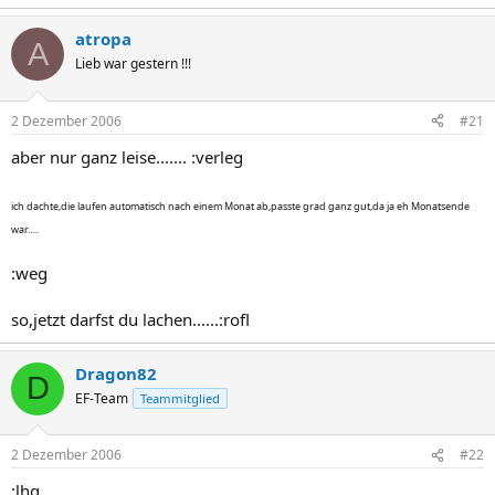
atropa
A
Lieb war gestern !!!
2 Dezember 2006
#21
aber nur ganz leise....... :verleg
ich dachte,die laufen automatisch nach einem Monat ab,passte grad ganz gut,da ja eh Monatsende
war.....
:weg
so,jetzt darfst du lachen......:rofl
Dragon82
D
EF-Team
Teammitglied
2 Dezember 2006
#22
:lhg