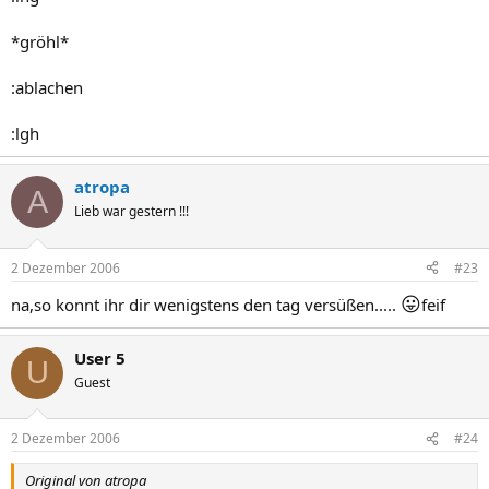
*gröhl*
:ablachen
:lgh
atropa
A
Lieb war gestern !!!
2 Dezember 2006
#23
😛
na,so konnt ihr dir wenigstens den tag versüßen.....
feif
User 5
U
Guest
2 Dezember 2006
#24
Original von atropa