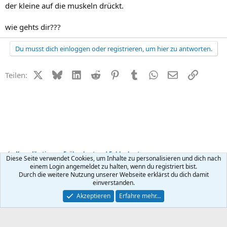
der kleine auf die muskeln drückt.
wie gehts dir???
Du musst dich einloggen oder registrieren, um hier zu antworten.
X (Twitter)
Bluesky
LinkedIn
Reddit
Pinterest
Tumblr
WhatsApp
E-Mail
Link
Teilen:
Komplikationen, Frühgeburt und Fehlgeburt
Diese Seite verwendet Cookies, um Inhalte zu personalisieren und dich nach
einem Login angemeldet zu halten, wenn du registriert bist.
Durch die weitere Nutzung unserer Webseite erklärst du dich damit
Kontakt
Nutzungsbedingungen
Datenschutz
Hilfe
R
einverstanden.
S
S
®
Community platform by XenForo
© 2010-2026 XenForo Ltd.
Akzeptieren
Erfahre mehr…