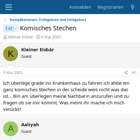
Anmelden
Registrieren
Komplikationen, Frühgeburt und Fehlgeburt
Komisches Stechen
Eilt! -
E
E
Kleiner Eisbär
9 Mai 2005
r
r
s
s
Kleiner Eisbär
K
t
t
Guest
e
e
l
l
l
l
9 Mai 2005
#1
e
t
r
a
Ich überlege grade ins Krankenhaus zu fahren ich ahbe ein
m
ganz komisches Stechen in der scheide weis nicht was das
ist... Bin am überlegen meine Nachbarin anzurufen und zu
fragen ob sie mir kommt. Was meint ihr mache ich mich
verückt?
Aaliyah
A
Guest