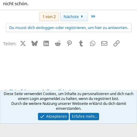
nicht schön.
Letzte
1 von 2
Nächste
Du musst dich einloggen oder registrieren, um hier zu antworten.
X (Twitter)
Bluesky
LinkedIn
Reddit
Pinterest
Tumblr
WhatsApp
E-Mail
Link
Teilen:
Meine Schwangerschaft - endlich schwanger
Diese Seite verwendet Cookies, um Inhalte zu personalisieren und dich nach
einem Login angemeldet zu halten, wenn du registriert bist.
Durch die weitere Nutzung unserer Webseite erklärst du dich damit
Kontakt
Nutzungsbedingungen
Datenschutz
Hilfe
R
einverstanden.
S
S
®
Community platform by XenForo
© 2010-2026 XenForo Ltd.
Akzeptieren
Erfahre mehr…