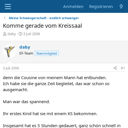
Anmelden
Registrieren
Meine Schwangerschaft - endlich schwanger
Komme gerade vom Kreissaal
E
E
daby
3 Juli 2006
r
r
s
s
daby
t
t
EF-Team
Teammitglied
e
e
l
l
l
l
3 Juli 2006
#1
e
t
r
a
denn die Cousine von meinem Mann hat entbunden.
m
Ich habe sie die ganze Zeit begleitet, das war schon so
ausgemacht.
Man war das spannend.
Ihr erstes Kind hat sie mit einem KS bekommen.
Insgesamt hat es 5 Stunden gedauert, ganz schön schnell in