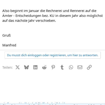
Also beginnt im Januar die Rechnerei und Rennerei auf die
Ämter - Entscheidungen bez. KU in diesem Jahr also möglichst
auf das nächste Jahr verschieben.
Gruß
Manfred
Du musst dich einloggen oder registrieren, um hier zu antworten.
X (Twitter)
Bluesky
LinkedIn
Reddit
Pinterest
Tumblr
WhatsApp
E-Mail
Link
Teilen:
Sorgerecht + Unterhalt für Kinder bei Scheidung