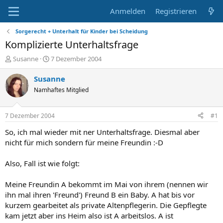
Anmelden
Registrieren
Sorgerecht + Unterhalt für Kinder bei Scheidung
Komplizierte Unterhaltsfrage
E
E
Susanne
7 Dezember 2004
r
r
s
s
Susanne
t
t
Namhaftes Mitglied
e
e
l
l
l
l
7 Dezember 2004
#1
e
t
r
a
So, ich mal wieder mit ner Unterhaltsfrage. Diesmal aber
m
nicht für mich sondern für meine Freundin :-D
Also, Fall ist wie folgt:
Meine Freundin A bekommt im Mai von ihrem (nennen wir
ihn mal ihren 'Freund') Freund B ein Baby. A hat bis vor
kurzem gearbeitet als private Altenpflegerin. Die Gepflegte
kam jetzt aber ins Heim also ist A arbeitslos. A ist