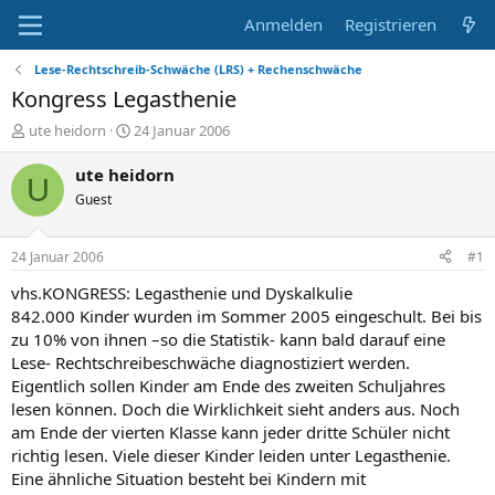
Anmelden
Registrieren
Lese-Rechtschreib-Schwäche (LRS) + Rechenschwäche
Kongress Legasthenie
E
E
ute heidorn
24 Januar 2006
r
r
s
s
ute heidorn
U
t
t
Guest
e
e
l
l
l
l
24 Januar 2006
#1
e
t
r
a
vhs.KONGRESS: Legasthenie und Dyskalkulie
m
842.000 Kinder wurden im Sommer 2005 eingeschult. Bei bis
zu 10% von ihnen –so die Statistik- kann bald darauf eine
Lese- Rechtschreibeschwäche diagnostiziert werden.
Eigentlich sollen Kinder am Ende des zweiten Schuljahres
lesen können. Doch die Wirklichkeit sieht anders aus. Noch
am Ende der vierten Klasse kann jeder dritte Schüler nicht
richtig lesen. Viele dieser Kinder leiden unter Legasthenie.
Eine ähnliche Situation besteht bei Kindern mit