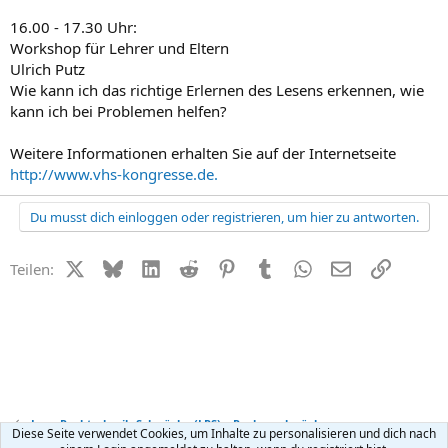
16.00 - 17.30 Uhr:
Workshop für Lehrer und Eltern
Ulrich Putz
Wie kann ich das richtige Erlernen des Lesens erkennen, wie
kann ich bei Problemen helfen?
Weitere Informationen erhalten Sie auf der Internetseite
http://www.vhs-kongresse.de.
Du musst dich einloggen oder registrieren, um hier zu antworten.
X (Twitter)
Bluesky
LinkedIn
Reddit
Pinterest
Tumblr
WhatsApp
E-Mail
Link
Teilen:
Lese-Rechtschreib-Schwäche (LRS) + Rechenschwäche
Diese Seite verwendet Cookies, um Inhalte zu personalisieren und dich nach