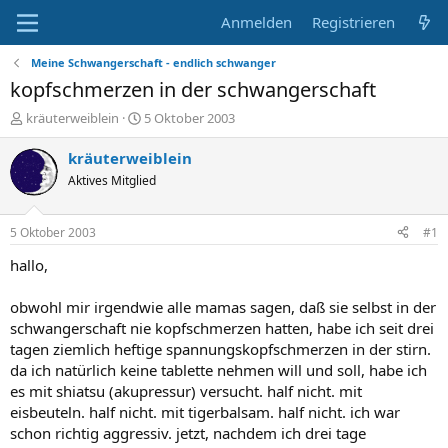
Anmelden
Registrieren
Meine Schwangerschaft - endlich schwanger
kopfschmerzen in der schwangerschaft
E
E
kräuterweiblein
5 Oktober 2003
r
r
s
s
kräuterweiblein
t
t
Aktives Mitglied
e
e
l
l
l
l
5 Oktober 2003
#1
e
t
r
a
hallo,
m
obwohl mir irgendwie alle mamas sagen, daß sie selbst in der
schwangerschaft nie kopfschmerzen hatten, habe ich seit drei
tagen ziemlich heftige spannungskopfschmerzen in der stirn.
da ich natürlich keine tablette nehmen will und soll, habe ich
es mit shiatsu (akupressur) versucht. half nicht. mit
eisbeuteln. half nicht. mit tigerbalsam. half nicht. ich war
schon richtig aggressiv. jetzt, nachdem ich drei tage