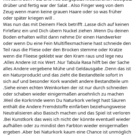
drüber und fertig war der Salat . Also Finger weg von dem
Zeug wenn mann keine grauen Haare oder so was früher
oder später kriegen will .
Was nun das mit Deinem Fleck betrifft .Lasse dich auf keinen
Firlefanz ein und Dich übern Nuckel ziehen .Wenn Du deinen
Boden erhalten willst dann nehme Dir einen Handwerker
oder wenn Du eine Fein Multiflexmachiene hast schneide den
Teil raus die Fliese oder den Brocken stemme oder Kratze
wenn die Flieese geklebt war den Kram raus und lege neu
.Alles Andere ist nix Wert .Nur Tabula Rasa hilft bei der Sache
alles Andere vergebene Mühe und Geldausgabe .Denn das ist
ein Naturproduckt und das zieht die Bestandteile sofort in
sich auf und besonder Kork wandelt andere Bestandteile um
.Siehe einen echten Weinkorken der ist nur durch schneiden
oder schaben wieder einigermaßen ansehnlich zu machen
.Weil die Korkrinde wenn Du Naturkork verlegt hast Säuren
enthält die Andere Fremdstoffe einfärben beziehungsweise
Neutralisieren also Basisch machen und das Spiel ist verloren
.Bei Kunstkork das weis ich nicht der könnte eventuell wieder
aufhällen oder zu mindist den Farbton wieder einigermaßen
ergeben .Aber bei Naturkork kaum eine Chance ist unmöglich