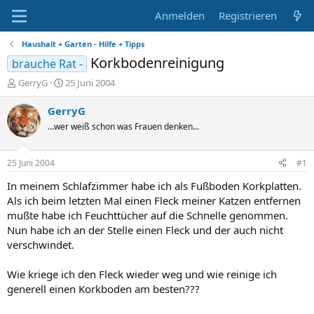
Anmelden
Registrieren
Haushalt + Garten - Hilfe + Tipps
Korkbodenreinigung
brauche Rat -
E
E
GerryG
25 Juni 2004
r
r
s
s
GerryG
t
t
...wer weiß schon was Frauen denken...
e
e
l
l
l
l
25 Juni 2004
#1
e
t
r
a
In meinem Schlafzimmer habe ich als Fußboden Korkplatten.
m
Als ich beim letzten Mal einen Fleck meiner Katzen entfernen
mußte habe ich Feuchttücher auf die Schnelle genommen.
Nun habe ich an der Stelle einen Fleck und der auch nicht
verschwindet.
Wie kriege ich den Fleck wieder weg und wie reinige ich
generell einen Korkboden am besten???