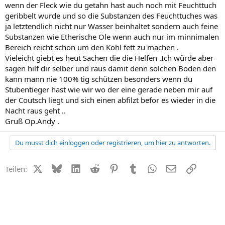
wenn der Fleck wie du getahn hast auch noch mit Feuchttuch
geribbelt wurde und so die Substanzen des Feuchttuches was
ja letztendlich nicht nur Wasser beinhaltet sondern auch feine
Substanzen wie Etherische Öle wenn auch nur im minnimalen
Bereich reicht schon um den Kohl fett zu machen .
Vieleicht giebt es heut Sachen die die Helfen .Ich würde aber
sagen hilf dir selber und raus damit denn solchen Boden den
kann mann nie 100% tig schützen besonders wenn du
Stubentieger hast wie wir wo der eine gerade neben mir auf
der Coutsch liegt und sich einen abfilzt befor es wieder in die
Nacht raus geht ..
Gruß Op.Andy .
Du musst dich einloggen oder registrieren, um hier zu antworten.
X (Twitter)
Bluesky
LinkedIn
Reddit
Pinterest
Tumblr
WhatsApp
E-Mail
Link
Teilen: