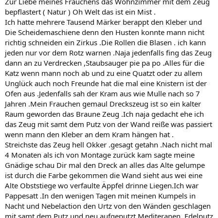
Zur Liebe meines Frauchens das Wohnzimmer mit dem Zeug
bepflastert ( Natur ) Oh Welt das ist ein Mist .
Ich hatte mehrere Tausend Märker berappt den Kleber und
Die Scheidemaschiene denn den Husten konnte mann nicht
richtig schneiden ein Zirkus .Die Rollen die Blasen . ich kann
jeden nur vor dem Rotz warnen .Naja jedenfalls fing das Zeug
dann an zu Verdrecken ,Staubsauger pie pa po .Alles für die
Katz wenn mann noch ab und zu eine Quatzt oder zu allem
Unglück auch noch Freunde hat die mal eine Knistern ist der
Ofen aus .Jedenfalls sah der Kram aus wie Mulle nach so 7
Jahren .Mein Frauchen gemaul Dreckszeug ist so ein kalter
Raum geworden das Braune Zeug .Ich naja gedacht ehe ich
das Zeug mit samt dem Putz von der Wand reiße was passiert
wenn mann den Kleber an dem Kram hängen hat .
Streichste das Zeug hell Okker .gesagt getahn .Nach nicht mal
4 Monaten als ich von Montage zurück kam sagte meine
Gnädige schau Dir mal den Dreck an alles das Alte gelumpe
ist durch die Farbe gekommen die Wand sieht aus wei eine
Alte Obststiege wo verfaulte Äppfel drinne Liegen.Ich war
Pappesatt .In den wenigen Tagen mit meinen Kumpels in
Nacht und Nebelaction den Urtz von den Wänden geschlagen
mit samt dem Putz und neu aufgeputzt Mediteranen .Edelputz