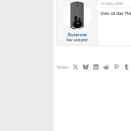
23 März 2009
Dies ist das T
flussrose
hier und jetzt
X (Twitter)
Bluesky
LinkedIn
Reddit
Pinter
Teilen: