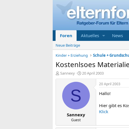
Foren
Aktuelles
News
Neue Beiträge
Kinder + Erziehung
Schule + Grundsch
Kostenlsoes Materiali
E
E
Sannexy
20 April 2003
r
r
s
s
20 April 2003
t
t
S
Hallo!
e
e
l
l
l
l
Hier gibt es K
e
t
Klick
Sannexy
r
a
m
Guest