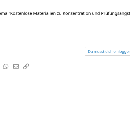
hema "Kostenlose Materialien zu Konzentration und Prüfungsangst
Du musst dich einloggen
est
Tumblr
WhatsApp
E-Mail
Link