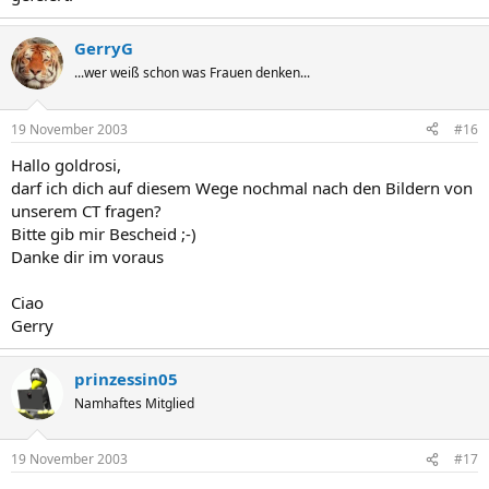
GerryG
...wer weiß schon was Frauen denken...
19 November 2003
#16
Hallo goldrosi,
darf ich dich auf diesem Wege nochmal nach den Bildern von
unserem CT fragen?
Bitte gib mir Bescheid ;-)
Danke dir im voraus
Ciao
Gerry
prinzessin05
Namhaftes Mitglied
19 November 2003
#17