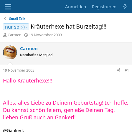
Anmelden
Registrieren
Small Talk
Kräuterhexe hat Burzeltag!!!
nur so ;-) -
E
E
Carmen
19 November 2003
r
r
s
s
Carmen
t
t
Namhaftes Mitglied
e
e
l
l
l
l
19 November 2003
#1
e
t
r
a
Hallo Kräuterhexe!!!
m
Alles, alles Liebe zu Deinem Geburtstag! Ich hoffe,
Du kannst schön feiern, genieße Deinen Tag,
lieben Gruß auch an Gankerl!
@Gankerl: