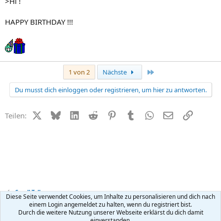
>Hi !
HAPPY BIRTHDAY !!!
Letzte
1 von 2
Nächste
Du musst dich einloggen oder registrieren, um hier zu antworten.
X (Twitter)
Bluesky
LinkedIn
Reddit
Pinterest
Tumblr
WhatsApp
E-Mail
Link
Teilen:
Small Talk
Diese Seite verwendet Cookies, um Inhalte zu personalisieren und dich nach
einem Login angemeldet zu halten, wenn du registriert bist.
Durch die weitere Nutzung unserer Webseite erklärst du dich damit
Kontakt
Nutzungsbedingungen
Datenschutz
Hilfe
R
einverstanden.
S