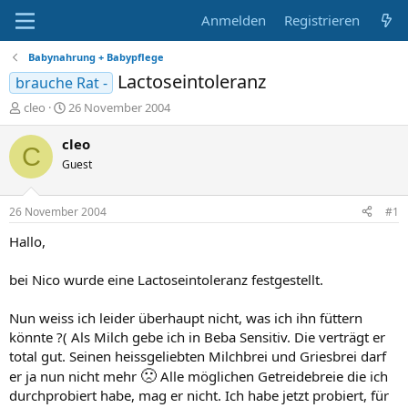
Anmelden
Registrieren
Babynahrung + Babypflege
Lactoseintoleranz
brauche Rat -
E
E
cleo
26 November 2004
r
r
s
s
cleo
C
t
t
Guest
e
e
l
l
l
l
26 November 2004
#1
e
t
r
a
Hallo,
m
bei Nico wurde eine Lactoseintoleranz festgestellt.
Nun weiss ich leider überhaupt nicht, was ich ihn füttern
könnte ?( Als Milch gebe ich in Beba Sensitiv. Die verträgt er
total gut. Seinen heissgeliebten Milchbrei und Griesbrei darf
🙁
er ja nun nicht mehr
Alle möglichen Getreidebreie die ich
durchprobiert habe, mag er nicht. Ich habe jetzt probiert, für