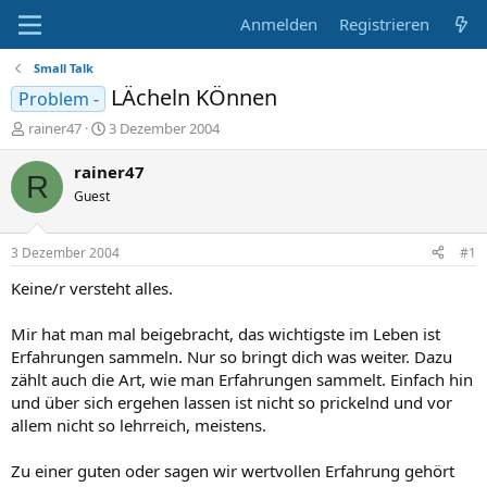
Anmelden
Registrieren
Small Talk
LÄcheln KÖnnen
Problem -
E
E
rainer47
3 Dezember 2004
r
r
s
s
rainer47
R
t
t
Guest
e
e
l
l
l
l
3 Dezember 2004
#1
e
t
r
a
Keine/r versteht alles.
m
Mir hat man mal beigebracht, das wichtigste im Leben ist
Erfahrungen sammeln. Nur so bringt dich was weiter. Dazu
zählt auch die Art, wie man Erfahrungen sammelt. Einfach hin
und über sich ergehen lassen ist nicht so prickelnd und vor
allem nicht so lehrreich, meistens.
Zu einer guten oder sagen wir wertvollen Erfahrung gehört