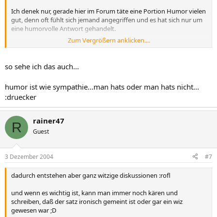
Ich denek nur, gerade hier im Forum täte eine Portion Humor vielen
gut, denn oft fühlt sich jemand angegriffen und es hat sich nur um
eine humorvolle Antwort gehandelt.
Zum Vergrößern anklicken....
Wenn man das Gefühl hat, den Humor eines anderen nicht zu
verstehen, kann man immer noch nachfragen oder es auch einfach
sein lassen. ;-)
so sehe ich das auch...
humor ist wie sympathie...man hats oder man hats nicht...
:druecker
rainer47
R
Guest
3 Dezember 2004
#7
dadurch entstehen aber ganz witzige diskussionen :rofl
und wenn es wichtig ist, kann man immer noch kären und
schreiben, daß der satz ironisch gemeint ist oder gar ein wiz
gewesen war ;D