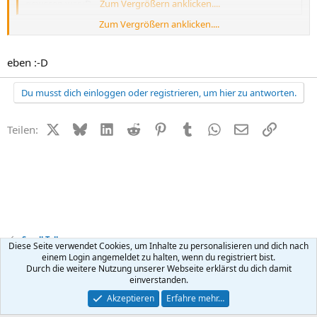
gewesen war ;D
Zum Vergrößern anklicken....
Zum Vergrößern anklicken....
dazu muss man aber auch wollen....
eben :-D
wer will, findet fast immer die richtigen worte und wird sofern der
andere es will auch fast immer richtig verstanden....
Du musst dich einloggen oder registrieren, um hier zu antworten.
🙂
wenn nicht...ist es ganz witzig, stimmt
X (Twitter)
Bluesky
LinkedIn
Reddit
Pinterest
Tumblr
WhatsApp
E-Mail
Link
Teilen:
Small Talk
Diese Seite verwendet Cookies, um Inhalte zu personalisieren und dich nach
einem Login angemeldet zu halten, wenn du registriert bist.
Durch die weitere Nutzung unserer Webseite erklärst du dich damit
Kontakt
Nutzungsbedingungen
Datenschutz
Hilfe
R
einverstanden.
S
S
®
Community platform by XenForo
© 2010-2026 XenForo Ltd.
Akzeptieren
Erfahre mehr…