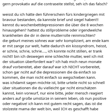
gern provokativ auf die contraseite stellst, seh ich das falsch?
weisst du ich hätte den führerschein fürs kindergriegen mit
bravour bestanden, da kannste brief und siegel haben!!!
kennst du wochenbettdepressionen die über die 8 wochen
hinausgehen? hattest du stillprobleme oder irgendwelche
krankheiten die dir in deine mutterrolle reinmischten?
die geburt meines sohnes war sehr kompliziert, am ende kam
er mit zange zur welt, hatte dadurch ein kisssyndrom, heisst,
er schrie, schrie, schrie...., ich konnte nciht stillen, er trank
nicht!! bin ich deswegen eine schlechte mutter, weil ich mit
der situation überfordert war? ich hab mich neun monate
drauf vorbereitet, aber darauf war ich NICHT vorbereitet,
schon gar nciht auf die depressionen die da einfach so
kommen, die man nicht einfach so wegschieben kann.
was ichdamit sagen möchte ist, bitte urteile nicht so schnell
über situationen die du vielleicht gar nciht einschätzen
kannst, kein vorwurf, nur eine bitte, jeder mensch reagiert
anders auf große umstürze in seinem leben, ob nun positive
oder negative! ich kann mit gutem recht sagen, das ist die
stolzeste mama der welt bin, weil ICH es geschafft habe