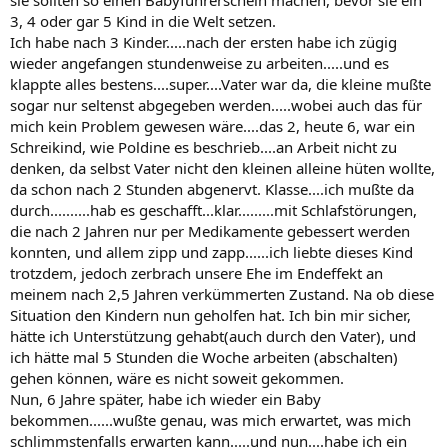
sie sollten so einen Babyführerschein machen, bevor sie ein
3, 4 oder gar 5 Kind in die Welt setzen.
Ich habe nach 3 Kinder.....nach der ersten habe ich zügig
wieder angefangen stundenweise zu arbeiten.....und es
klappte alles bestens....super....Vater war da, die kleine mußte
sogar nur seltenst abgegeben werden.....wobei auch das für
mich kein Problem gewesen wäre....das 2, heute 6, war ein
Schreikind, wie Poldine es beschrieb....an Arbeit nicht zu
denken, da selbst Vater nicht den kleinen alleine hüten wollte,
da schon nach 2 Stunden abgenervt. Klasse....ich mußte da
durch..........hab es geschafft...klar.........mit Schlafstörungen,
die nach 2 Jahren nur per Medikamente gebessert werden
konnten, und allem zipp und zapp......ich liebte dieses Kind
trotzdem, jedoch zerbrach unsere Ehe im Endeffekt an
meinem nach 2,5 Jahren verkümmerten Zustand. Na ob diese
Situation den Kindern nun geholfen hat. Ich bin mir sicher,
hätte ich Unterstützung gehabt(auch durch den Vater), und
ich hätte mal 5 Stunden die Woche arbeiten (abschalten)
gehen können, wäre es nicht soweit gekommen.
Nun, 6 Jahre später, habe ich wieder ein Baby
bekommen......wußte genau, was mich erwartet, was mich
schlimmstenfalls erwarten kann.....und nun....habe ich ein