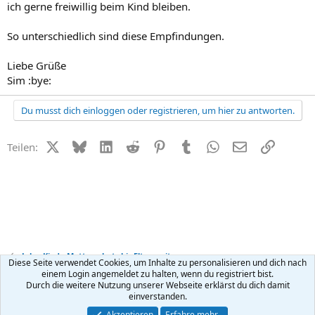
ich gerne freiwillig beim Kind bleiben.
So unterschiedlich sind diese Empfindungen.
Liebe Grüße
Sim :bye:
Du musst dich einloggen oder registrieren, um hier zu antworten.
X (Twitter)
Bluesky
LinkedIn
Reddit
Pinterest
Tumblr
WhatsApp
E-Mail
Link
Teilen:
Job + Kind - Mutterschutz bis Elternzeit
Diese Seite verwendet Cookies, um Inhalte zu personalisieren und dich nach
einem Login angemeldet zu halten, wenn du registriert bist.
Durch die weitere Nutzung unserer Webseite erklärst du dich damit
Kontakt
Nutzungsbedingungen
Datenschutz
Hilfe
R
einverstanden.
S
S
®
Community platform by XenForo
© 2010-2026 XenForo Ltd.
Akzeptieren
Erfahre mehr…