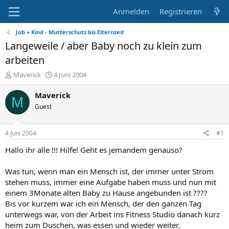
Anmelden
Registrieren
Job + Kind - Mutterschutz bis Elternzeit
Langeweile / aber Baby noch zu klein zum
arbeiten
E
E
Maverick
4 Juni 2004
r
r
s
s
Maverick
M
t
t
Guest
e
e
l
l
l
l
4 Juni 2004
#1
e
t
r
a
Hallo ihr alle !!! Hilfe! Geht es jemandem genauso?
m
Was tun, wenn man ein Mensch ist, der immer unter Strom
stehen muss, immer eine Aufgabe haben muss und nun mit
einem 3Monate alten Baby zu Hause angebunden ist ????
Bis vor kurzem war ich ein Mensch, der den ganzen Tag
unterwegs war, von der Arbeit ins Fitness Studio danach kurz
heim zum Duschen, was essen und wieder weiter.