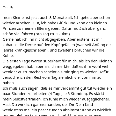
Hallo,
mein Kleiner ist jetzt auch 3 Monate alt. Ich gehe aber schon
wieder arbeiten. Gut, ich habe Glück und kann den kleinen
Prinzen zu meinen Eltern geben. Dafür muß ich aber ganz
schön viel fahren (pro Tag ca. 120km).
Gerne hab ich ihn nicht abgegeben. Aber erstens ist mir
zuhause die Decke auf den Kopf gefallen (war seit Anfang des
Jahres krankgeschrieben), und zweitens brauchen wir die
Kohle.
Die ersten Tage waren superhart für mich, als ich den Kleinen
weggegeben hab, aber als ich merkte, daß es ihm wohl viel
weniger auszumachen scheint als mir ging es wieder. Dafür
versuche ich den Rest vom Tag ziemlich viel von ihm zu
haben.
Ich muß auch sagen, daß es mir verdammt gut tut wieder ein
paar Stunden zu arbeiten (4 Tage, je 5 Stunden). Es stärkt
mein Selbstvertrauen, ich fühle mich wieder ausgeglichener.
Hast Du wirklich gar niemanden, der Dir Dein Kind
wenigstens mal ein paar Stunden abnimmt? Kann es wirklich
nur empfehlen (auch wenn mich jetzt hier viele für eine