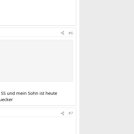
#6
en SS und mein Sohn ist heute
ruecker
#7