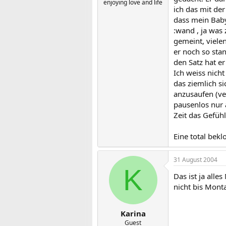
enjoying love and life
ich das mit de
dass mein Baby
:wand , ja was
gemeint, viele
er noch so stan
den Satz hat e
Ich weiss nich
das ziemlich s
anzusaufen (ve
pausenlos nur a
Zeit das Gefühl
Eine total bek
31 August 2004
K
Das ist ja all
nicht bis Mont
Karina
Guest