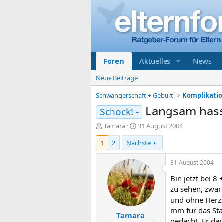
Foren
Aktuelles
News
Neue Beiträge
Schwangerschaft + Geburt
Langsam hass
Schock! -
E
E
Tamara
31 August 2004
r
r
1
2
Nächste
s
s
t
t
e
e
31 August 2004
l
l
Bin jetzt bei 
l
l
e
t
zu sehen, zwar
r
a
und ohne Herz
m
mm für das Stad
Tamara
gedacht. Er da