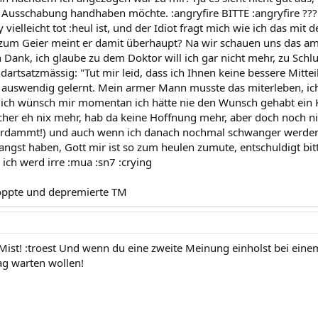
r Ausschabung handhaben möchte. :angryfire BITTE :angryfire ??? I
 vielleicht tot :heul ist, und der Idiot fragt mich wie ich das m
 zum Geier meint er damit überhaupt? Na wir schauen uns das a
n Dank, ich glaube zu dem Doktor will ich gar nicht mehr, zu Sch
dartsatzmässig: "Tut mir leid, dass ich Ihnen keine bessere Mitte
r auswendig gelernt. Mein armer Mann musste das miterleben, ic
t ich wünsch mir momentan ich hätte nie den Wunsch gehabt ein
icher eh nix mehr, hab da keine Hoffnung mehr, aber doch noch ni
rdammt!) und auch wenn ich danach nochmal schwanger werden s
ngst haben, Gott mir ist so zum heulen zumute, entschuldigt bitt
 ich werd irre :mua :sn7 :crying
loppte und depremierte TM
es Mist! :troest Und wenn du eine zweite Meinung einholst bei ein
ag warten wollen!