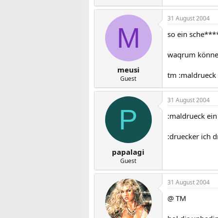
31 August 2004
M
so ein sche****
waqrum können
meusi
tm :maldrueck 
Guest
31 August 2004
P
:maldrueck ein 
:druecker ich 
papalagi
Guest
31 August 2004
@ TM