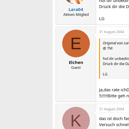
hol dir unbedin
Drück dir die 
Lara04
Aktives Mitglied
LG
31 August 2004
E
Original von La
@ TM
hol dir unbedin
Elchen
Drück dir die 
Guest
LG
Ja,das rate ich
5!!!!!Bitte ge
31 August 2004
K
das ist doch f
Versuch schnel