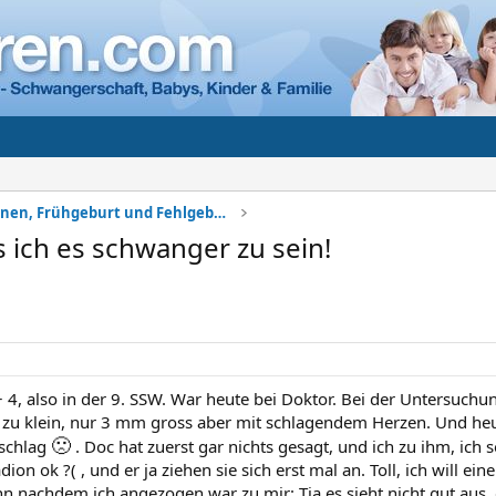
Komplikationen, Frühgeburt und Fehlgeburt
 ich es schwanger zu sein!
8 + 4, also in der 9. SSW. War heute bei Doktor. Bei der Untersu
 zu klein, nur 3 mm gross aber mit schlagendem Herzen. Und heu
🙁
schlag
. Doc hat zuerst gar nichts gesagt, und ich zu ihm, ich 
ion ok ?( , und er ja ziehen sie sich erst mal an. Toll, ich will e
nn nachdem ich angezogen war zu mir: Tja es sieht nicht gut aus, 