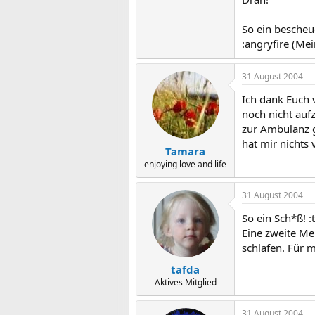
So ein bescheue
:angryfire (Mei
31 August 2004
Ich dank Euch 
noch nicht auf
zur Ambulanz g
hat mir nichts 
Tamara
enjoying love and life
31 August 2004
So ein Sch*ß! :
Eine zweite Me
schlafen. Für 
tafda
Aktives Mitglied
31 August 2004