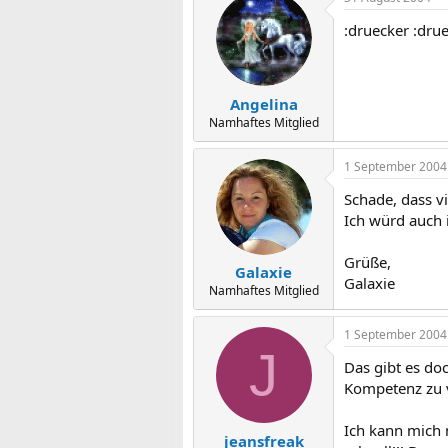
:druecker :dru
Angelina
Namhaftes Mitglied
1 September 2004
Schade, dass vie
Ich würd auch 
Grüße,
Galaxie
Galaxie
Namhaftes Mitglied
1 September 2004
J
Das gibt es doc
Kompetenz zu v
Ich kann mich 
jeansfreak