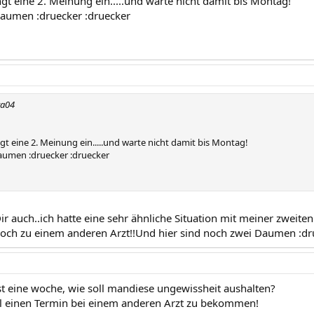
gt eine 2. Meinung ein.....und warte nicht damit bis Montag!
Daumen :druecker :druecker
ra04
gt eine 2. Meinung ein.....und warte nicht damit bis Montag!
Daumen :druecker :druecker
Dir auch..ich hatte eine sehr ähnliche Situation mit meiner zweit
h noch zu einem anderen Arzt!!Und hier sind noch zwei Daumen :d
ast eine woche, wie soll mandiese ungewissheit aushalten?
l einen Termin bei einem anderen Arzt zu bekommen!