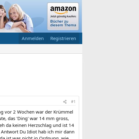
Anmelden
Registrieren
#1
chung vor 2 Wochen war der Krümmel
te, das 'Ding' war 14 mm gross,
seh da keinen Herzschlag und ist 14
ine Antwort Du Idiot hab ich mir dann
da ist was nicht in Ordnung, wie