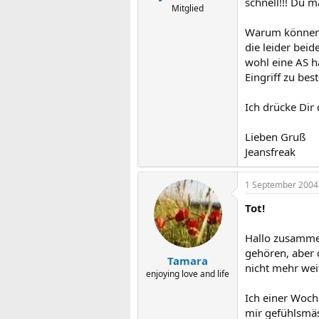
schnell!!! Du m
Mitglied
Warum können n
die leider bei
wohl eine AS h
Eingriff zu bes
Ich drücke Dir
Lieben Gruß
Jeansfreak
1 September 2004
Tot!
Hallo zusammen
gehören, aber d
Tamara
nicht mehr weit
enjoying love and life
Ich einer Woch
mir gefühlsmäs