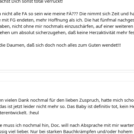
achst Dich sonst total verrückt!
icht alle FA so sein wie meine FÄ??? Die nimmt sich Zeit und ha
de mit FG endeten, mehr Hoffnung als ich. Die hat fünfmal nachge
aben, nicht ohne mir nochmals einzuschärfen, auf einer weiter
tehen um absolut sicherzugehen, daß keine Herzaktivität mehr fest
 die Daumen, daß sich doch noch alles zum Guten wendet!!!
 vielen Dank nochmal für den lieben Zuspruch, hatte mich schon
as ist jetzt leider nicht mehr so. Das Baby ist definitiv tot, kein 
erentwickelt. :heul
e muss ich nochmal hin, Doc. will nach Absprache mit mir warten,
sig viel lieber. Nur bei starken Bauchkrämpfen und/oder hohem F