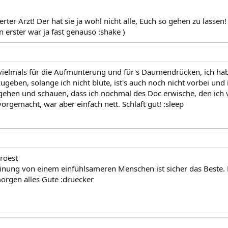
rter Arzt! Der hat sie ja wohl nicht alle, Euch so gehen zu lassen
n erster war ja fast genauso :shake )
vielmals für die Aufmunterung und für's Daumendrücken, ich hab
zugeben, solange ich nicht blute, ist's auch noch nicht vorbei un
ehen und schauen, dass ich nochmal des Doc erwische, den ich 
vorgemacht, war aber einfach nett. Schlaft gut! :sleep
troest
inung von einem einfühlsameren Menschen ist sicher das Beste. 
morgen alles Gute :druecker