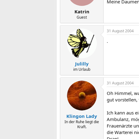
Meine Daumen 
Katrin
Guest
31 August 2004
.
Julilly
im Urlaub
31 August 2004
Oh Himmel, was 
gut vorstellen,
Ich kann aus e
Klingon Lady
Ambulanz, mögl
In der Ruhe liegt die
Frauenärzte un
Kraft.
die Warterei n
Dran!