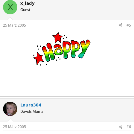
x_lady
X
Guest
25 März 2005
#5
Laura304
Davids Mama
25 März 2005
#6