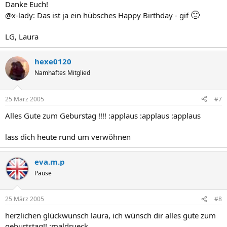
Danke Euch!
🙂
@x-lady: Das ist ja ein hübsches Happy Birthday - gif
LG, Laura
hexe0120
Namhaftes Mitglied
25 März 2005
#7
Alles Gute zum Geburstag !!!! :applaus :applaus :applaus
lass dich heute rund um verwöhnen
eva.m.p
Pause
25 März 2005
#8
herzlichen glückwunsch laura, ich wünsch dir alles gute zum
geburtstag!! :maldrueck