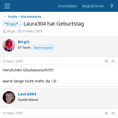
Anmelden
Registrieren
Grüße + Glückwünsche
Laura304 hat Geburtstag
*Freu* -
E
E
Birgit
25 März 2005
r
r
s
s
Birgit
t
t
EF-Team
Teammitglied
e
e
l
l
l
l
25 März 2005
#1
e
t
r
a
Herzlichen Glückwunsch!!!!!!
m
warst lange nicht mehr da :-D
Laura304
Davids Mama
25 März 2005
#2