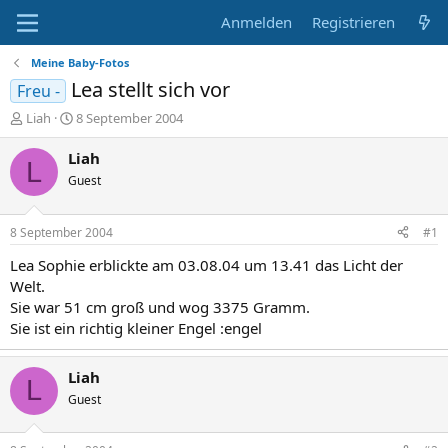
Anmelden
Registrieren
Meine Baby-Fotos
Lea stellt sich vor
Freu -
E
E
Liah
8 September 2004
r
r
s
s
Liah
L
t
t
Guest
e
e
l
l
l
l
8 September 2004
#1
e
t
r
a
Lea Sophie erblickte am 03.08.04 um 13.41 das Licht der
m
Welt.
Sie war 51 cm groß und wog 3375 Gramm.
Sie ist ein richtig kleiner Engel :engel
Liah
L
Guest