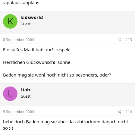
:applaus :applaus
kidsworld
K
Guest
8 September 2004
#13
Ein süßes Mädl habt ihr! :respekt
Herzlichen Glückwunsch! :sonne
Baden mag sie wohl noch nicht so besonders, oder?
Liah
L
Guest
9 September 2004
#14
hehe doch Baden mag sie aber das abtrocknen danach nicht
so ;-)