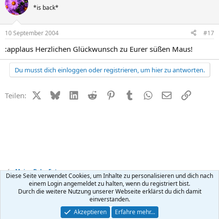
*is back*
10 September 2004
#17
:applaus Herzlichen Glückwunsch zu Eurer süßen Maus!
Du musst dich einloggen oder registrieren, um hier zu antworten.
X (Twitter)
Bluesky
LinkedIn
Reddit
Pinterest
Tumblr
WhatsApp
E-Mail
Link
Teilen:
Meine Baby-Fotos
Diese Seite verwendet Cookies, um Inhalte zu personalisieren und dich nach
einem Login angemeldet zu halten, wenn du registriert bist.
Durch die weitere Nutzung unserer Webseite erklärst du dich damit
Kontakt
Nutzungsbedingungen
Datenschutz
Hilfe
R
einverstanden.
S
S
®
Community platform by XenForo
© 2010-2026 XenForo Ltd.
Akzeptieren
Erfahre mehr…