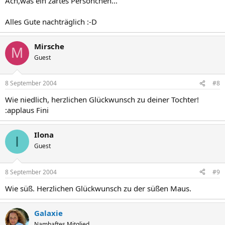
Ach,was ein zartes Persönchen...
Alles Gute nachträglich :-D
Mirsche
M
Guest
8 September 2004
#8
Wie niedlich, herzlichen Glückwunsch zu deiner Tochter!
:applaus Fini
Ilona
I
Guest
8 September 2004
#9
Wie süß. Herzlichen Glückwunsch zu der süßen Maus.
Galaxie
Namhaftes Mitglied