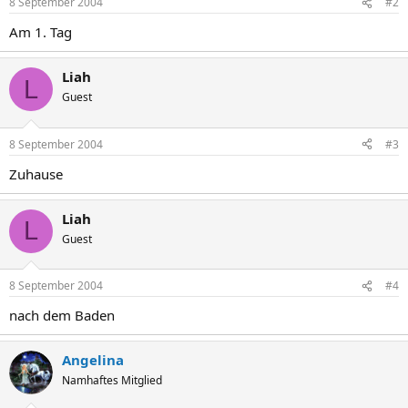
8 September 2004
#2
Am 1. Tag
Liah
L
Guest
8 September 2004
#3
Zuhause
Liah
L
Guest
8 September 2004
#4
nach dem Baden
Angelina
Namhaftes Mitglied