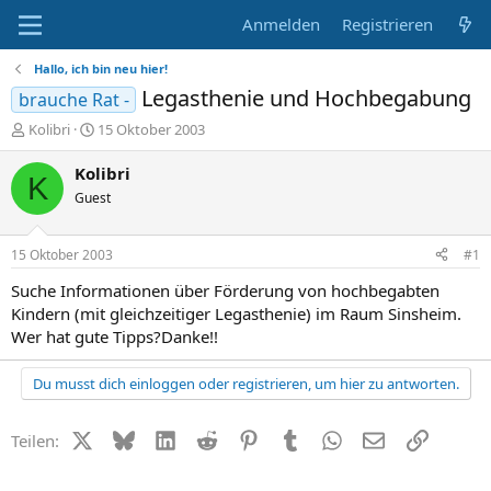
Anmelden
Registrieren
Hallo, ich bin neu hier!
Legasthenie und Hochbegabung
brauche Rat -
E
E
Kolibri
15 Oktober 2003
r
r
s
s
Kolibri
K
t
t
Guest
e
e
l
l
l
l
15 Oktober 2003
#1
e
t
r
a
Suche Informationen über Förderung von hochbegabten
m
Kindern (mit gleichzeitiger Legasthenie) im Raum Sinsheim.
Wer hat gute Tipps?Danke!!
Du musst dich einloggen oder registrieren, um hier zu antworten.
X (Twitter)
Bluesky
LinkedIn
Reddit
Pinterest
Tumblr
WhatsApp
E-Mail
Link
Teilen: