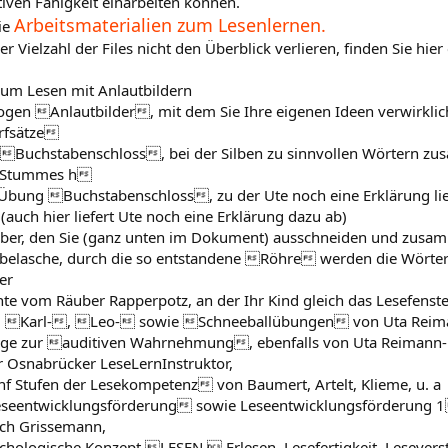
tiven Fähigkeit einarbeiten können.
Arbeitsmaterialien zum Lesenlernen.
ie
er Vielzahl der Files nicht den Überblick verlieren, finden Sie hi
um Lesen mit Anlautbildern
ogen Anlautbilder, mit dem Sie Ihre eigenen Ideen verwirkli
fsätze
 Buchstabenschloss, bei der Silben zu sinnvollen Wörtern z
Stummes h
 Übung Buchstabenschloss, zu der Ute noch eine Erklärung lie
 (auch hier liefert Ute noch eine Erklärung dazu ab)
ieber, den Sie (ganz unten im Dokument) ausschneiden und zus
Klebelasche, durch die so entstandene Röhre werden die Wörte
er
hte vom Räuber Rapperpotz, an der Ihr Kind gleich das Lesefenst
, Karl-, Leo- sowie Schneeballübungen von Uta Rei
läge zur auditiven Wahrnehmung, ebenfalls von Uta Reimann
 Osnabrücker LeseLernInstruktor,
nf Stufen der Lesekompetenz von Baumert, Artelt, Klieme, u. a
eseentwicklungsförderung sowie Leseentwicklungsförderung 
ch Grissemann,
chologische Konzept LESEN  Erlesen, Lesefertigkeit, Lesevers