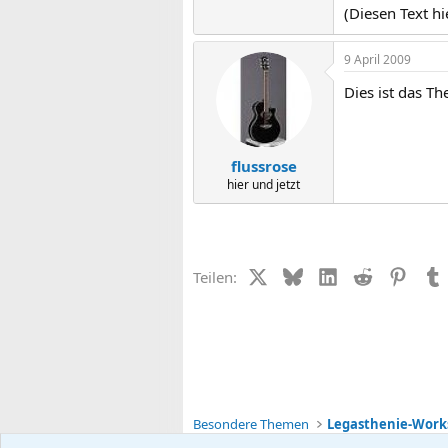
(Diesen Text h
9 April 2009
Dies ist das T
flussrose
hier und jetzt
X (Twitter)
Bluesky
LinkedIn
Reddit
Pinter
Teilen:
Besondere Themen
Legasthenie-Work