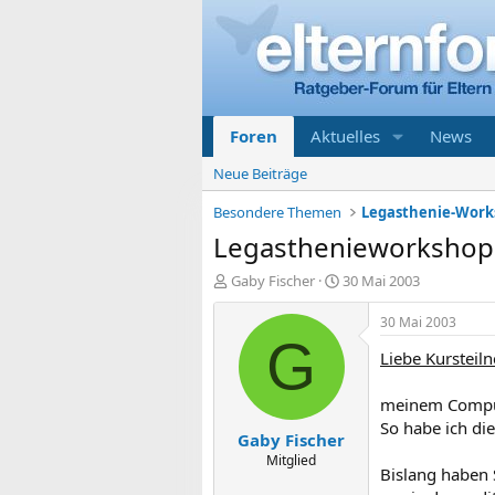
Foren
Aktuelles
News
Neue Beiträge
Besondere Themen
Legasthenie-Work
Legasthenieworkshop 
E
E
Gaby Fischer
30 Mai 2003
r
r
s
s
30 Mai 2003
t
t
G
Liebe Kursteil
e
e
l
l
l
l
meinem Compute
e
t
So habe ich di
Gaby Fischer
r
a
m
Mitglied
Bislang haben 