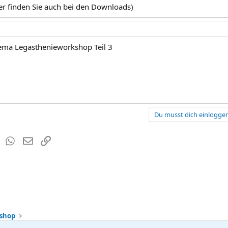
ier finden Sie auch bei den Downloads)
hema Legasthenieworkshop Teil 3
Du musst dich einloggen
est
Tumblr
WhatsApp
E-Mail
Link
shop