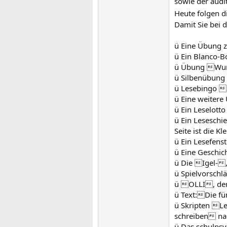
sowie der audi
Heute folgen d
Damit Sie bei d
ü Eine Übung z
ü Ein Blanco-B
ü Übung Wur
ü Silbenübung
ü Lesebingo 
ü Eine weitere
ü Ein Leselotto
ü Ein Lesesch
Seite ist die 
ü Ein Lesefenst
ü Eine Geschic
ü Die Igel-
ü Spielvorsch
ü OLLI, der
ü Text:Die fü
ü Skripten L
schreiben na
ü Das schulpsy