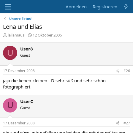
Anmelden
Registrieren
Unsere Fotos!
Lena und Elias
E
E
lailamausi
12 Oktober 2006
r
r
s
s
User8
U
t
t
Guest
e
e
l
l
l
l
17 Dezember 2008
#26
e
t
r
a
jaja die lieben kleinen :-D sehr süß und sehr schön
m
fotographiert
UserC
U
Guest
17 Dezember 2008
#27
die sind süss. mir gefallen von beiden die mit der mütze am