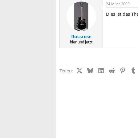
24 März 2009
Dies ist das T
flussrose
hier und jetzt
X (Twitter)
Bluesky
LinkedIn
Reddit
Pinter
Teilen: