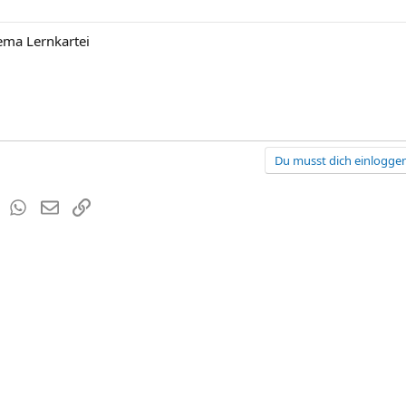
hema Lernkartei
Du musst dich einloggen
est
Tumblr
WhatsApp
E-Mail
Link