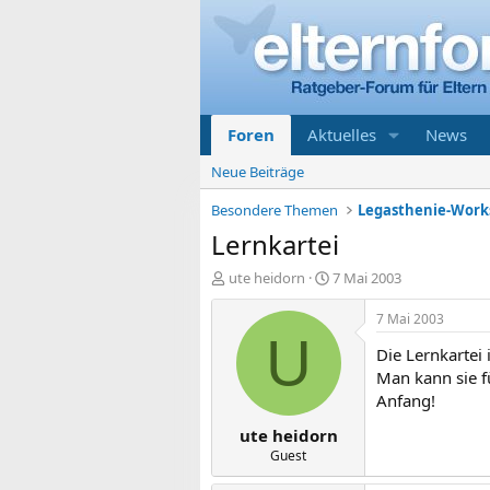
Foren
Aktuelles
News
Neue Beiträge
Besondere Themen
Legasthenie-Work
Lernkartei
E
E
ute heidorn
7 Mai 2003
r
r
s
s
7 Mai 2003
t
t
U
Die Lernkartei 
e
e
l
l
Man kann sie f
l
l
Anfang!
e
t
ute heidorn
r
a
m
Guest