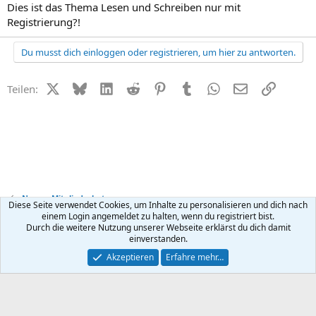
Dies ist das Thema Lesen und Schreiben nur mit
Registrierung?!
Du musst dich einloggen oder registrieren, um hier zu antworten.
X (Twitter)
Bluesky
LinkedIn
Reddit
Pinterest
Tumblr
WhatsApp
E-Mail
Link
Teilen:
News + Mitgliederbetreuung
Diese Seite verwendet Cookies, um Inhalte zu personalisieren und dich nach
einem Login angemeldet zu halten, wenn du registriert bist.
Durch die weitere Nutzung unserer Webseite erklärst du dich damit
Kontakt
Nutzungsbedingungen
Datenschutz
Hilfe
R
einverstanden.
S
S
®
Community platform by XenForo
© 2010-2026 XenForo Ltd.
Akzeptieren
Erfahre mehr…