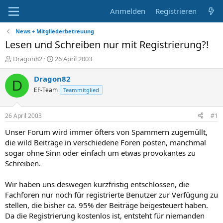
Anmelden
Registrieren
News + Mitgliederbetreuung
Lesen und Schreiben nur mit Registrierung?!
E
E
Dragon82
26 April 2003
r
r
s
s
Dragon82
D
t
t
EF-Team
Teammitglied
e
e
l
l
l
l
26 April 2003
#1
e
t
r
a
Unser Forum wird immer öfters von Spammern zugemüllt,
m
die wild Beiträge in verschiedene Foren posten, manchmal
sogar ohne Sinn oder einfach um etwas provokantes zu
Schreiben.
Wir haben uns deswegen kurzfristig entschlossen, die
Fachforen nur noch für registrierte Benutzer zur Verfügung zu
stellen, die bisher ca. 95% der Beiträge beigesteuert haben.
Da die Registrierung kostenlos ist, entsteht für niemanden