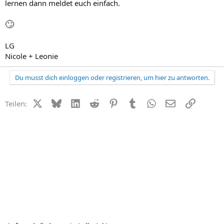
lernen dann meldet euch einfach.
🙄
LG
Nicole + Leonie
Du musst dich einloggen oder registrieren, um hier zu antworten.
X (Twitter)
Bluesky
LinkedIn
Reddit
Pinterest
Tumblr
WhatsApp
E-Mail
Link
Teilen: