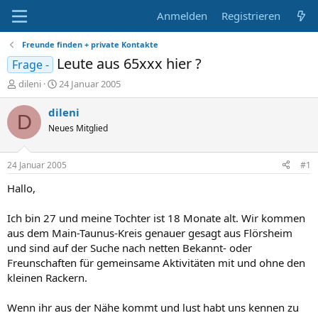
Anmelden
Registrieren
Freunde finden + private Kontakte
Leute aus 65xxx hier ?
Frage -
E
E
dileni
24 Januar 2005
r
r
s
s
dileni
D
t
t
Neues Mitglied
e
e
l
l
l
l
24 Januar 2005
#1
e
t
r
a
Hallo,
m
Ich bin 27 und meine Tochter ist 18 Monate alt. Wir kommen
aus dem Main-Taunus-Kreis genauer gesagt aus Flörsheim
und sind auf der Suche nach netten Bekannt- oder
Freunschaften für gemeinsame Aktivitäten mit und ohne den
kleinen Rackern.
Wenn ihr aus der Nähe kommt und lust habt uns kennen zu