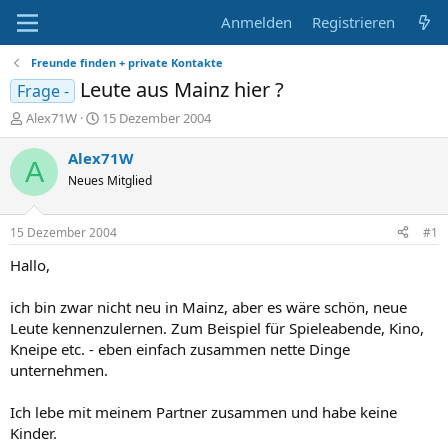
Anmelden
Registrieren
Freunde finden + private Kontakte
Leute aus Mainz hier ?
Frage -
E
E
Alex71W
15 Dezember 2004
r
r
s
s
Alex71W
A
t
t
Neues Mitglied
e
e
l
l
l
l
15 Dezember 2004
#1
e
t
r
a
Hallo,
m
ich bin zwar nicht neu in Mainz, aber es wäre schön, neue
Leute kennenzulernen. Zum Beispiel für Spieleabende, Kino,
Kneipe etc. - eben einfach zusammen nette Dinge
unternehmen.
Ich lebe mit meinem Partner zusammen und habe keine
Kinder.