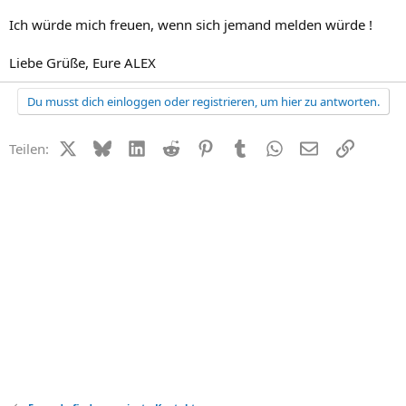
Ich würde mich freuen, wenn sich jemand melden würde !
Liebe Grüße, Eure ALEX
Du musst dich einloggen oder registrieren, um hier zu antworten.
X (Twitter)
Bluesky
LinkedIn
Reddit
Pinterest
Tumblr
WhatsApp
E-Mail
Link
Teilen: