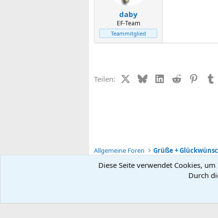
daby
EF-Team
Teammitglied
X (Twitter)
Bluesky
LinkedIn
Reddit
Pinter
Teilen:
Allgemeine Foren
Grüße + Glückwüns
Diese Seite verwendet Cookies, um I
Durch di