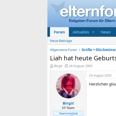
Foren
Aktuelles
News
Neue Beiträge
Allgemeine Foren
Grüße + Glückwüns
Liah hat heute Geburt
E
E
Birgit
24 August 2005
r
r
s
s
24 August 2005
t
t
Herzlichen glüc
e
e
l
l
l
l
e
t
Birgit
r
a
m
EF-Team
Teammitglied