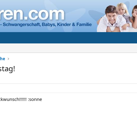
che
stag!
kwunsch!!!!!! :sonne