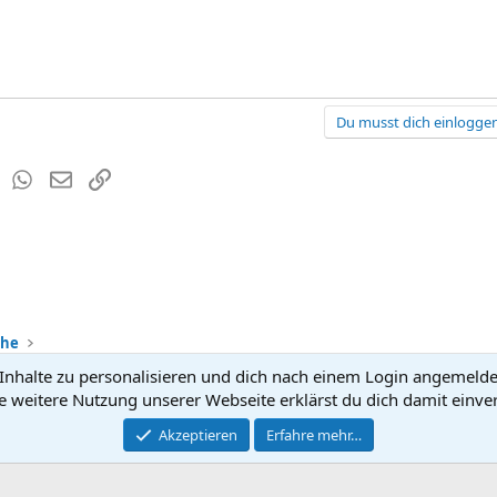
Du musst dich einloggen
est
Tumblr
WhatsApp
E-Mail
Link
che
nhalte zu personalisieren und dich nach einem Login angemeldet 
Kontakt
Nutzun
e weitere Nutzung unserer Webseite erklärst du dich damit einve
®
Community platform by XenForo
Akzeptieren
Erfahre mehr…
© 2010-2026 XenForo Ltd.