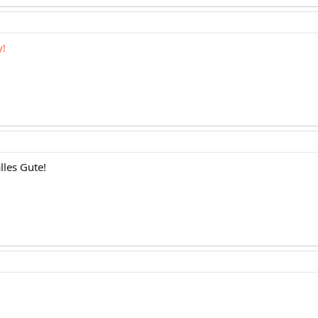
y!
lles Gute!