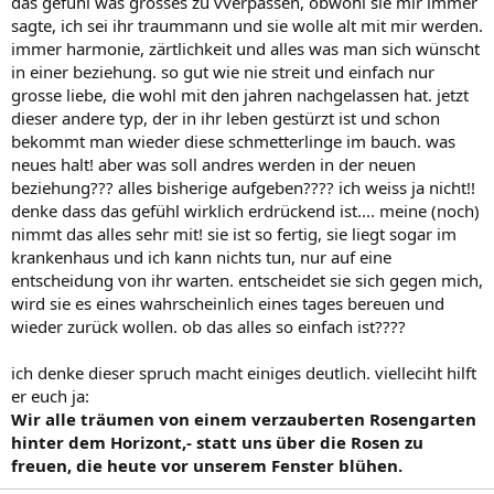
das gefühl was grosses zu vverpassen, obwohl sie mir immer
sagte, ich sei ihr traummann und sie wolle alt mit mir werden.
immer harmonie, zärtlichkeit und alles was man sich wünscht
in einer beziehung. so gut wie nie streit und einfach nur
grosse liebe, die wohl mit den jahren nachgelassen hat. jetzt
dieser andere typ, der in ihr leben gestürzt ist und schon
bekommt man wieder diese schmetterlinge im bauch. was
neues halt! aber was soll andres werden in der neuen
beziehung??? alles bisherige aufgeben???? ich weiss ja nicht!!
denke dass das gefühl wirklich erdrückend ist.... meine (noch)
nimmt das alles sehr mit! sie ist so fertig, sie liegt sogar im
krankenhaus und ich kann nichts tun, nur auf eine
entscheidung von ihr warten. entscheidet sie sich gegen mich,
wird sie es eines wahrscheinlich eines tages bereuen und
wieder zurück wollen. ob das alles so einfach ist????
ich denke dieser spruch macht einiges deutlich. vielleciht hilft
er euch ja:
Wir alle träumen von einem verzauberten Rosengarten
hinter dem Horizont,- statt uns über die Rosen zu
freuen, die heute vor unserem Fenster blühen.