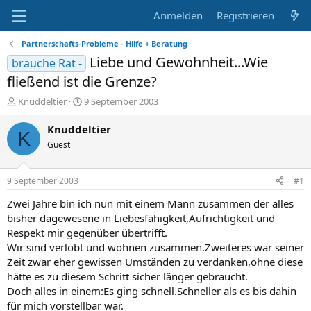
Anmelden
Registrieren
Partnerschafts-Probleme - Hilfe + Beratung
Liebe und Gewohnheit...Wie
brauche Rat -
fließend ist die Grenze?
E
E
Knuddeltier
9 September 2003
r
r
s
s
Knuddeltier
K
t
t
Guest
e
e
l
l
l
l
9 September 2003
#1
e
t
r
a
Zwei Jahre bin ich nun mit einem Mann zusammen der alles
m
bisher dagewesene in Liebesfähigkeit,Aufrichtigkeit und
Respekt mir gegenüber übertrifft.
Wir sind verlobt und wohnen zusammen.Zweiteres war seiner
Zeit zwar eher gewissen Umständen zu verdanken,ohne diese
hätte es zu diesem Schritt sicher länger gebraucht.
Doch alles in einem:Es ging schnell.Schneller als es bis dahin
für mich vorstellbar war.