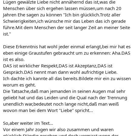
Lügen gewälzte Liebe nicht annähernd das ist,was die
Menschen über sich ergehen lassen müssen,um nach 20
Jahren Ehe sagen zu können "Ich bin glücklich.Trotz aller
Schwierigkeiten,ich wünsche mir das Leben das ich gerade
führe.Mit dem Menschen der seit langer Zeit an meiner Seite
ist."
Diese Erkenntnis hat wohl jeder einmal erlangt,bei mir hat es
eben einige Graustufen gebraucht um zu erkennen: Aha.DAS
ist es also.
DAS ist wirklicher Respekt,DAS ist Akzeptanz,DAS ist
Gespräch.DAS nennt man dann wohl aufrichtige Liebe.
Ich dachte ich kannte all das bereits.Bildete mir ein zu wissen
worum es geht.
Die Tatsache,daß man jemanden in seinen Augen mal sehr
geliebt hat und das Leiden und die Qual nach der Trennung
unendlich war,bedeutet noch lange nicht,daß man weiß
wovon man bei dem Wort "Liebe" spricht...
So,aber weiter im Text...
Vor einem Jahr zogen wir also zusammen und waren
glücklich.Ständig gesehen und doch vermisst wenn der