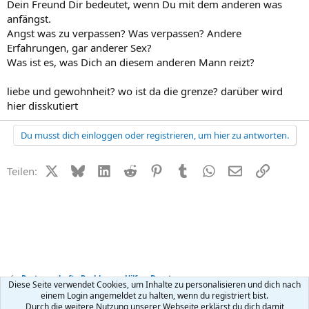
Dein Freund Dir bedeutet, wenn Du mit dem anderen was
anfängst.
Angst was zu verpassen? Was verpassen? Andere
Erfahrungen, gar anderer Sex?
Was ist es, was Dich an diesem anderen Mann reizt?
liebe und gewohnheit? wo ist da die grenze? darüber wird
hier disskutiert
Du musst dich einloggen oder registrieren, um hier zu antworten.
X (Twitter)
Bluesky
LinkedIn
Reddit
Pinterest
Tumblr
WhatsApp
E-Mail
Link
Teilen:
Partnerschafts-Probleme - Hilfe + Beratung
Diese Seite verwendet Cookies, um Inhalte zu personalisieren und dich nach
einem Login angemeldet zu halten, wenn du registriert bist.
Durch die weitere Nutzung unserer Webseite erklärst du dich damit
Kontakt
Nutzungsbedingungen
Datenschutz
Hilfe
R