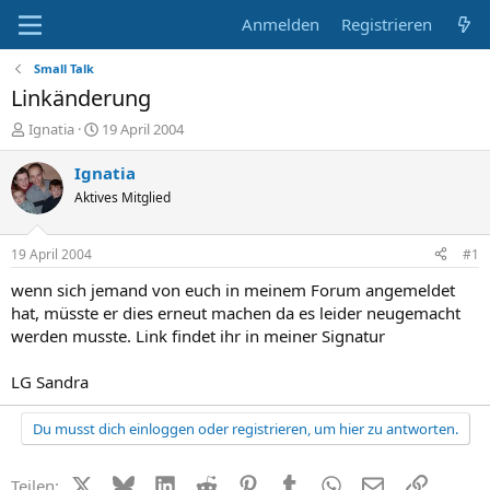
Anmelden
Registrieren
Small Talk
Linkänderung
E
E
Ignatia
19 April 2004
r
r
s
s
Ignatia
t
t
Aktives Mitglied
e
e
l
l
l
l
19 April 2004
#1
e
t
r
a
wenn sich jemand von euch in meinem Forum angemeldet
m
hat, müsste er dies erneut machen da es leider neugemacht
werden musste. Link findet ihr in meiner Signatur
LG Sandra
Du musst dich einloggen oder registrieren, um hier zu antworten.
X (Twitter)
Bluesky
LinkedIn
Reddit
Pinterest
Tumblr
WhatsApp
E-Mail
Link
Teilen: