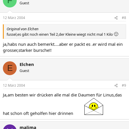
F
Guest
12 März 2004
#8
Original von Elchen
🙁
fussel,es gibt noch einen Teil 2,der Kleine wiegt nicht mal 1 Kilo
ja,habs nun auch bemerkt....aber er packt es .er wird mal ein
grosser,starker bursche!!
Elchen
E
Guest
12 März 2004
#9
Ja,am besten wir drücken alle mal die Daumen für Linus,das
hat schon oft geholfen hier drinnen
malima