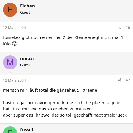
Elchen
E
Guest
12 März 2004
#6
fussel,es gibt noch einen Teil 2,der Kleine wiegt nicht mal 1
🙁
Kilo
meusi
M
Guest
12 März 2004
#7
mensch mir läuft total die gänsehaut... :traene
hast du gar nix davon gemerkt das sich die plazenta gelöst
hat...tust mir leid das so erleben zu müssen
aber super das ihr zwei das so toll geschafft habt :maldrueck
fussel