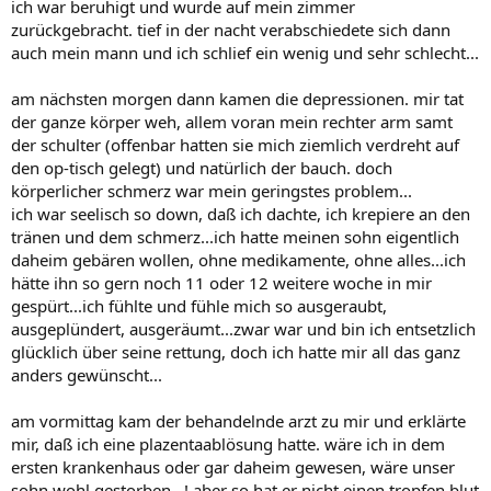
ich war beruhigt und wurde auf mein zimmer
zurückgebracht. tief in der nacht verabschiedete sich dann
auch mein mann und ich schlief ein wenig und sehr schlecht...
am nächsten morgen dann kamen die depressionen. mir tat
der ganze körper weh, allem voran mein rechter arm samt
der schulter (offenbar hatten sie mich ziemlich verdreht auf
den op-tisch gelegt) und natürlich der bauch. doch
körperlicher schmerz war mein geringstes problem...
ich war seelisch so down, daß ich dachte, ich krepiere an den
tränen und dem schmerz...ich hatte meinen sohn eigentlich
daheim gebären wollen, ohne medikamente, ohne alles...ich
hätte ihn so gern noch 11 oder 12 weitere woche in mir
gespürt...ich fühlte und fühle mich so ausgeraubt,
ausgeplündert, ausgeräumt...zwar war und bin ich entsetzlich
glücklich über seine rettung, doch ich hatte mir all das ganz
anders gewünscht...
am vormittag kam der behandelnde arzt zu mir und erklärte
mir, daß ich eine plazentaablösung hatte. wäre ich in dem
ersten krankenhaus oder gar daheim gewesen, wäre unser
sohn wohl gestorben...! aber so hat er nicht einen tropfen blut