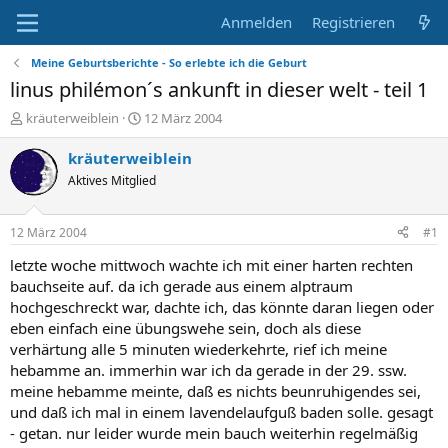
Anmelden
Registrieren
Meine Geburtsberichte - So erlebte ich die Geburt
linus philémon´s ankunft in dieser welt - teil 1
E
E
kräuterweiblein
12 März 2004
r
r
s
s
kräuterweiblein
t
t
Aktives Mitglied
e
e
l
l
l
l
12 März 2004
#1
e
t
r
a
letzte woche mittwoch wachte ich mit einer harten rechten
m
bauchseite auf. da ich gerade aus einem alptraum
hochgeschreckt war, dachte ich, das könnte daran liegen oder
eben einfach eine übungswehe sein, doch als diese
verhärtung alle 5 minuten wiederkehrte, rief ich meine
hebamme an. immerhin war ich da gerade in der 29. ssw.
meine hebamme meinte, daß es nichts beunruhigendes sei,
und daß ich mal in einem lavendelaufguß baden solle. gesagt
- getan. nur leider wurde mein bauch weiterhin regelmäßig