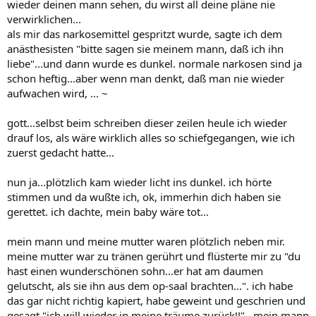
wieder deinen mann sehen, du wirst all deine pläne nie
verwirklichen...
als mir das narkosemittel gespritzt wurde, sagte ich dem
anästhesisten "bitte sagen sie meinem mann, daß ich ihn
liebe"...und dann wurde es dunkel. normale narkosen sind ja
schon heftig...aber wenn man denkt, daß man nie wieder
aufwachen wird, ... ~
gott...selbst beim schreiben dieser zeilen heule ich wieder
drauf los, als wäre wirklich alles so schiefgegangen, wie ich
zuerst gedacht hatte...
nun ja...plötzlich kam wieder licht ins dunkel. ich hörte
stimmen und da wußte ich, ok, immerhin dich haben sie
gerettet. ich dachte, mein baby wäre tot...
mein mann und meine mutter waren plötzlich neben mir.
meine mutter war zu tränen gerührt und flüsterte mir zu "du
hast einen wunderschönen sohn...er hat am daumen
gelutscht, als sie ihn aus dem op-saal brachten...". ich habe
das gar nicht richtig kapiert, habe geweint und geschrien und
gesagt "ich will wieder in meine träume zurück!!"...mein mann