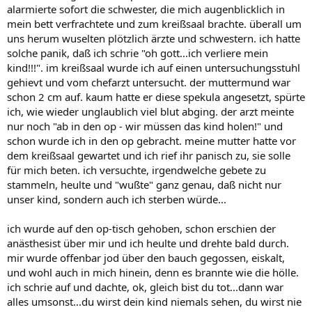
alarmierte sofort die schwester, die mich augenblicklich in
mein bett verfrachtete und zum kreißsaal brachte. überall um
uns herum wuselten plötzlich ärzte und schwestern. ich hatte
solche panik, daß ich schrie "oh gott...ich verliere mein
kind!!!". im kreißsaal wurde ich auf einen untersuchungsstuhl
gehievt und vom chefarzt untersucht. der muttermund war
schon 2 cm auf. kaum hatte er diese spekula angesetzt, spürte
ich, wie wieder unglaublich viel blut abging. der arzt meinte
nur noch "ab in den op - wir müssen das kind holen!" und
schon wurde ich in den op gebracht. meine mutter hatte vor
dem kreißsaal gewartet und ich rief ihr panisch zu, sie solle
für mich beten. ich versuchte, irgendwelche gebete zu
stammeln, heulte und "wußte" ganz genau, daß nicht nur
unser kind, sondern auch ich sterben würde...
ich wurde auf den op-tisch gehoben, schon erschien der
anästhesist über mir und ich heulte und drehte bald durch.
mir wurde offenbar jod über den bauch gegossen, eiskalt,
und wohl auch in mich hinein, denn es brannte wie die hölle.
ich schrie auf und dachte, ok, gleich bist du tot...dann war
alles umsonst...du wirst dein kind niemals sehen, du wirst nie