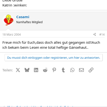
Liebe Grüße
Katrin :winken:
Casami
Namhaftes Mitglied
18 März 2004
#14
Freue mich für Euch,dass doch alles gut gegangen ist!!Auch
ich bekam beim Lesen eine total heftige Gänsehaut..
Du musst dich einloggen oder registrieren, um hier zu antworten.
X (Twitter)
Bluesky
LinkedIn
Reddit
Pinterest
Tumblr
WhatsApp
E-Mail
Link
Teilen:
Meine Geburtsberichte - So erlebte ich die Geburt